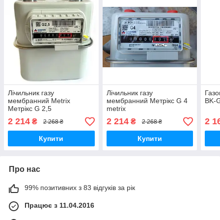
Лічильник газу
Лічильник газу
Газо
мембранний Metrix
мембранний Метрікс G 4
BK-G
Метрікс G 2,5
metrix
2 214
2 214
2 1
₴
₴
2 268 ₴
2 268 ₴
Купити
Купити
Про нас
99% позитивних з 83 відгуків за рік
Працює з 11.04.2016