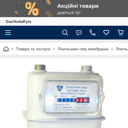
GazVodaKyiv
Товари та послуги
Лічильники газу мембранні
Лічиль