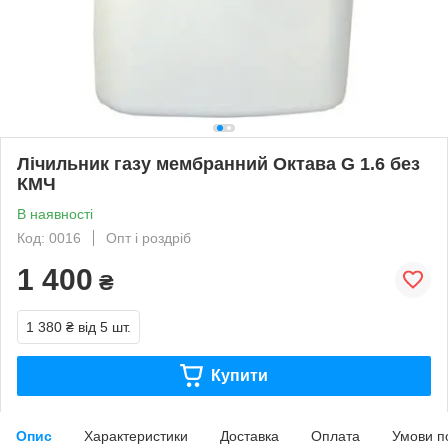
Лічильник газу мембранний Октава G 1.6 без
КМЧ
В наявності
Код: 0016
Опт і роздріб
1 400
₴
1 380 ₴
від 5 шт.
Купити
Опис
Характеристики
Доставка
Оплата
Умови п