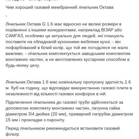
Чим хороший газовий мембранний лічильник Октава
-
Лічильник Октава G 1.6 має відносно не великі розміри в
порівнянні з іншими конкурентами, наприклад ВІЗАР або
САМГАЗ, особливо це актуально для людей, які планують
поставити на обладнаній кухонними меблями кухні. - він
пофарбований в білий колір, що той же погодьтеся не мало
важливо. - лічильник комплектується заводським комплектом
монтажних частин, а не виготовлених кустарним способом в
будь-якому цеху.
Лічильник Октава 1.6 має номінальну пропускну здатність 1.6
м. Куб на годину, що відповідає використанню газової плити в
незалежності від кількості газових конфорок в ній.
Підключення лічильника до газової труби здійснюється за
допомогою комплекту монтажних частин, латунна гайка
діаметром 3\4 дюйма (20 мм), приварний патрубки діаметром
15 мм і прокладки з пароніту.
Перед лічильником рекомендується встановити газовий
фільтр.