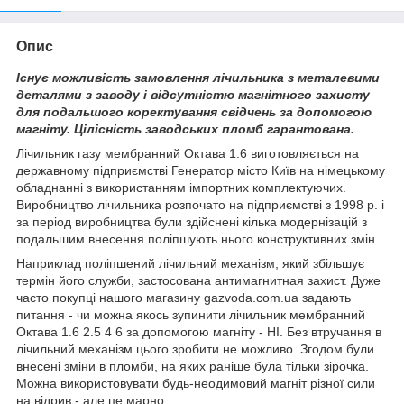
Опис
Існує можливість замовлення лічильника з металевими
деталями з заводу і відсутністю магнітного захисту
для подальшого коректування свідчень за допомогою
магніту. Цілісність заводських пломб гарантована.
Лічильник газу мембранний Октава 1.6 виготовляється на
державному підприємстві Генератор місто Київ на німецькому
обладнанні з використанням імпортних комплектуючих.
Виробництво лічильника розпочато на підприємстві з 1998 р. і
за період виробництва були здійснені кілька модернізацій з
подальшим внесення поліпшують нього конструктивних змін.
Наприклад поліпшений лічильний механізм, який збільшує
термін його служби, застосована антимагнитная захист. Дуже
часто покупці нашого магазину gazvoda.com.ua задають
питання - чи можна якось зупинити лічильник мембранний
Октава 1.6 2.5 4 6 за допомогою магніту - НІ. Без втручання в
лічильний механізм цього зробити не можливо. Згодом були
внесені зміни в пломби, на яких раніше була тільки зірочка.
Можна використовувати будь-неодимовий магніт різної сили
на відрив - але це марно.