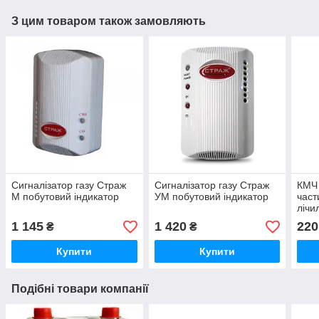
З цим товаром також замовляють
Сигналізатор газу Страж
Сигналізатор газу Страж
КМЧ 
М побутовий індикатор
УМ побутовий індикатор
част
лічи
1 145
1 420
220
₴
₴
Купити
Купити
Подібні товари компанії