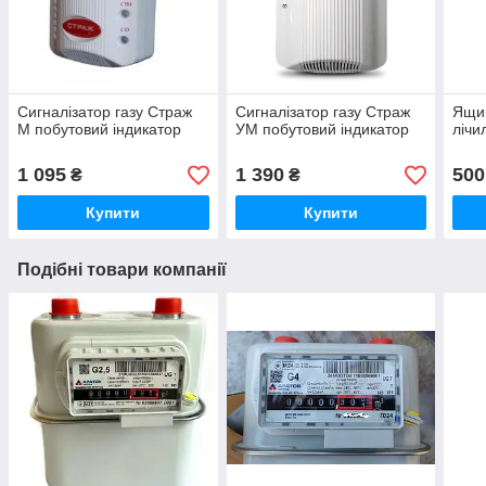
Сигналізатор газу Страж
Сигналізатор газу Страж
Ящик
М побутовий індикатор
УМ побутовий індикатор
лічи
1 095
1 390
500
₴
₴
Купити
Купити
Подібні товари компанії