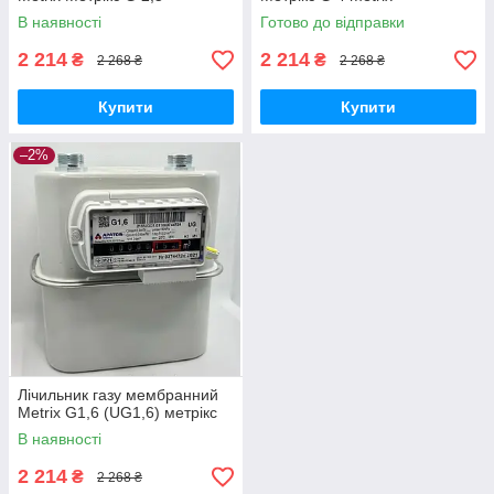
В наявності
Готово до відправки
2 214
2 214
₴
₴
2 268 ₴
2 268 ₴
Купити
Купити
–2%
Лічильник газу мембранний
Metrix G1,6 (UG1,6) метрікс
В наявності
2 214
₴
2 268 ₴