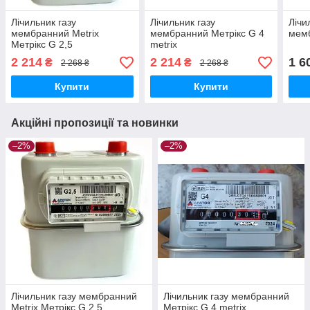
Лічильник газу
Лічильник газу
Лічи
мембранний Metrix
мембранний Метрікс G 4
мемб
Метрікс G 2,5
metrix
2 214
2 214
1 6
₴
₴
2 268 ₴
2 268 ₴
Купити
Купити
Акційні пропозиції та новинки
–2%
–2%
Лічильник газу мембранний
Лічильник газу мембранний
Metrix Метрікс G 2,5
Метрікс G 4 metrix