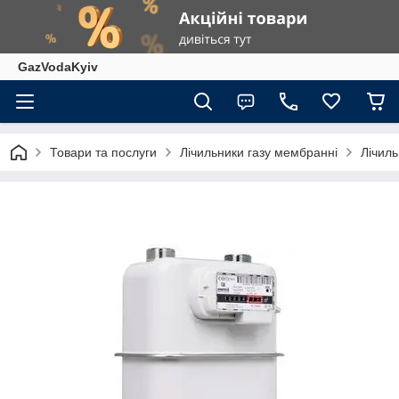
GazVodaKyiv
Товари та послуги
Лічильники газу мембранні
Лічиль