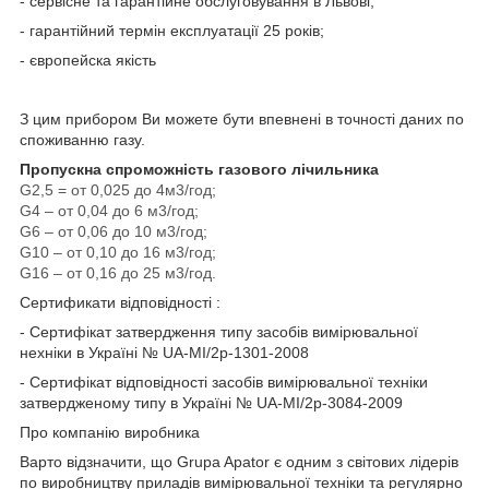
- сервісне та гарантійне обслуговування в Львові;
- гарантійний термін експлуатації 25 років;
- європейска якість
З цим прибором Ви можете бути впевнені в точності даних по
споживанню газу.
Пропускна спроможність газового лічильника
G2,5 = от 0,025 до 4м3/год;
G4 – от 0,04 до 6 м3/год;
G6 – от 0,06 до 10 м3/год;
G10 – от 0,10 до 16 м3/год;
G16 – от 0,16 до 25 м3/год.
Сертификати відповідності :
- Сертифікат затвердження типу засобів вимірювальної
нехніки в Україні № UA-MI/2p-1301-2008
- Сертифікат відповідності засобів вимірювальної техніки
затвердженому типу в Україні № UA-MI/2p-3084-2009
Про компанію виробника
Варто відзначити, що Grupa Apator є одним з світових лідерів
по виробництву приладів вимірювальної техніки та регулярно