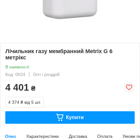
Лічильник газу мембранний Metrix G 6
метрікс
В наявності
Код: 0024
Опт і роздріб
4 401
₴
4 374 ₴
від 5 шт.
Купити
Опис
Характеристики
Доставка
Оплата
Умови п