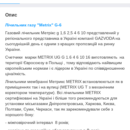
Опис
Лічильник газу "Metrix" G-6
Газовий лічильник Метрікс g 1,6 2,5 4 6 10 представлений у
регіонального представника в Україні компанії GAZVODA на
сьогоднішній день є одним з кращих пропозицій на ринку
України.
Счетчики марки METRIX UG G 1.6 4 6 10 16 виготовляють на
території Євросоюзу в Польщі , тому відповідають найвищим
європейським нормам і є лідером в Україні по співвідношенню
ціна/якість.
Лічильники мембранні Метрикс METRIX встановлюються як в
приміщеннях так і на вулиці (METRIX UG T з механічним
коректором температури). Всі лічильники METRIX
сертифіковані на Україні і біліше того рекомендуються для
установки міськгазами Дніпропетровська, Харкова, Києва,
Полтави, Суми, Черкаси, так як зарекомендували себе з
хорошого боку:
- міжповірочний інтервал 8 років;