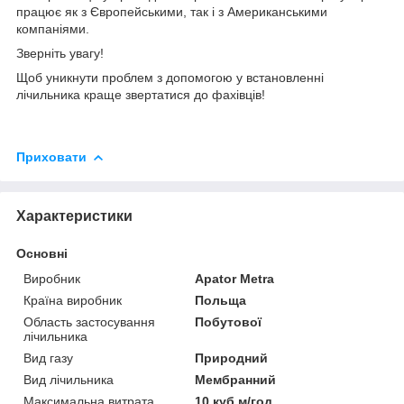
працює як з Європейськими, так і з Американськими
компаніями.
Зверніть увагу!
Щоб уникнути проблем з допомогою у встановленні
лічильника краще звертатися до фахівців!
Приховати
Характеристики
Основні
Виробник
Apator Metra
Країна виробник
Польща
Область застосування
Побутової
лічильника
Вид газу
Природний
Вид лічильника
Мембранний
Максимальна витрата,
10 куб.м/год