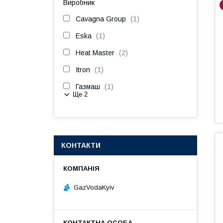
Виробник
Cavagna Group
1
Eska
1
Heat Master
2
Itron
1
Газмаш
1
Ще 2
КОНТАКТИ
GazVodaKyiv