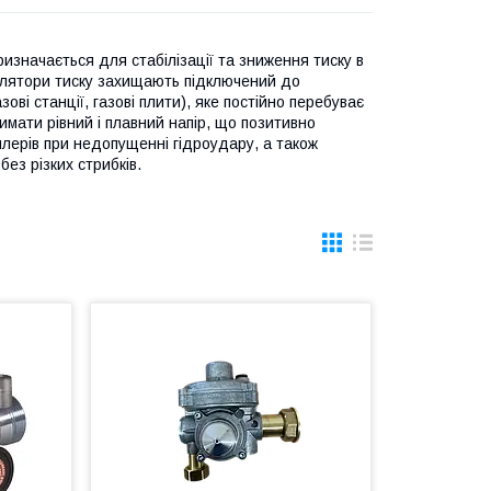
ризначається для стабілізації та зниження тиску в
гулятори тиску захищають підключений до
ві станції, газові плити), яке постійно перебуває
имати рівний і плавний напір, що позитивно
ойлерів при недопущенні гідроудару, а також
без різких стрибків.