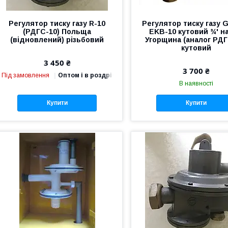
Регулятор тиску газу R-10
Регулятор тиску газу 
(РДГС-10) Польща
EKB-10 кутовий ¾' на
(відновлений) різьбовий
Угорщина (аналог РДГ
кутовий
3 450 ₴
3 700 ₴
Під замовлення
Оптом і в роздріб
В наявності
Купити
Купити