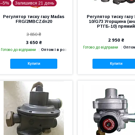
–5%
Залишився 21 день
Регулятор тиску газу Madas
Регулятор тиску газу
FRG/2MBCZdn20
10/G73 Угорщина (ан
РТГБ-10) прями
3 850 ₴
2 950 ₴
3 650 ₴
Готово до відправки
Оптом
Готово до відправки
Оптом і в роздріб
Купити
Купити