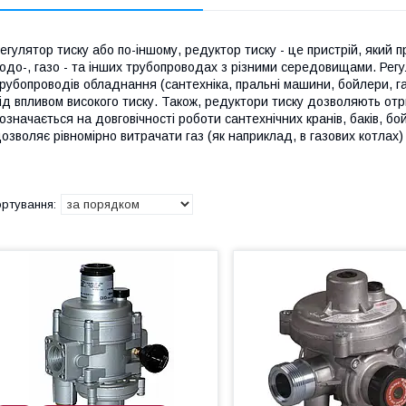
егулятор тиску або по-іншому, редуктор тиску - це пристрій, який п
одо-, газо - та інших трубопроводах з різними середовищами. Ре
рубопроводів обладнання (сантехніка, пральні машини, бойлери, газо
ід впливом високого тиску. Також, редуктори тиску дозволяють отр
означається на довговічності роботи сантехнічних кранів, баків, б
озволяє рівномірно витрачати газ (як наприклад, в газових котлах) 