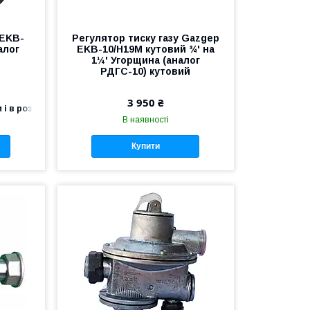
 EKB-
Регулятор тиску газу Gazgep
алог
EKB-10/H19M кутовий ¾' на
й
1¼' Угорщина (аналог
РДГС-10) кутовий
3 950 ₴
 і в роздріб
В наявності
Купити