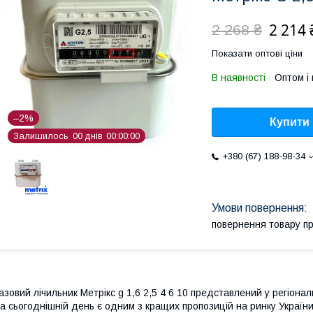
2 214 
2 268 ₴
Показати оптові ціни
В наявності
Оптом і 
–2%
Купити
Залишилось
0
0
днів
0
0
0
0
0
0
+380 (67) 188-98-34
повернення товару п
азовий лічильник Метрікс g 1,6 2,5 4 6 10 представлений у регіон
а сьогоднішній день є одним з кращих пропозицій на ринку України