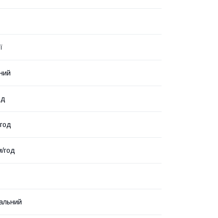
ї
ний
од
/год
м/год
альний