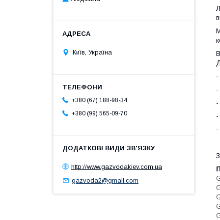
Л
в
М
к
Київ, Україна
В
Д
-
-
+380 (67) 188-98-34
-
+380 (99) 565-09-70
-
-
З
http://www.gazvodakiev.com.ua
П
G
gazvoda2@gmail.com
G
G
G
G