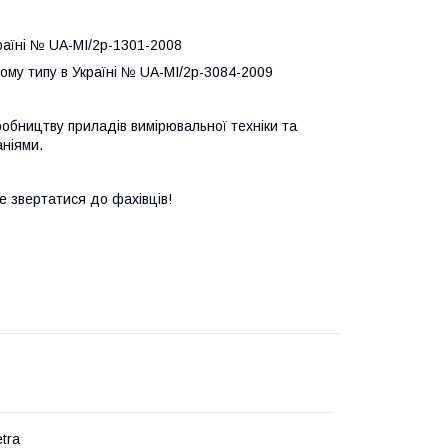
раїні № UA-MI/2p-1301-2008
ому типу в Україні № UA-MI/2p-3084-2009
робництву приладів вимірювальної техніки та
аніями.
е звертатися до фахівців!
tra