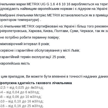
ічильники марки METRIX UG G 1.6 4 6 10 16 виробляються на терит
ідповідають найвищим європейським нормам і є лідером на Україні 
ембранні лічильники Метрікс METRIX встановлюються як в приміщен
оректором температури) .
сі лічильники METRIX сертифіковані на Україні і більш того реком
ніпропетровська, Харкова, Києва, Полтави, Суми, Черкаси, так як 
 не потрібно робити первинну повірку;
 міжповірочний інтервал 8 років;
 сервісне і гарантійне обслуговування у місті Львів;
 гарантійний термін експлуатації 25 років;
 європейська якість
 цим приладом, Ви можете бути впевнені в точності наданих даних
ропускна здатність газового лічильника
2,5 = від 0,025 до 4м3/год;
4 – від 0,04 до 6 м3/год;
6 – від 0,06 до 10 м3/год;
10 – від 0,10 до 16 м3/год;
16 – від 0,16 до 25 м3/год.