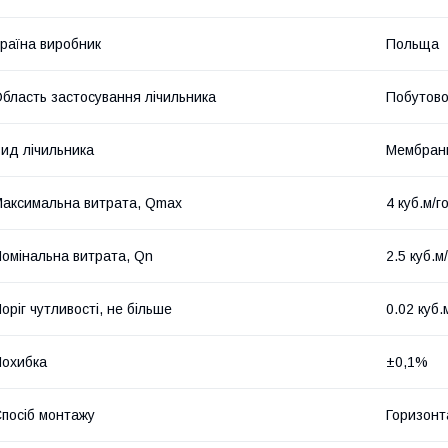
раїна виробник
Польща
бласть застосування лічильника
Побутово
ид лічильника
Мембран
аксимальна витрата, Qmax
4 куб.м/г
омінальна витрата, Qn
2.5 куб.м
оріг чутливості, не більше
0.02 куб.
охибка
±0,1%
посіб монтажу
Горизонт