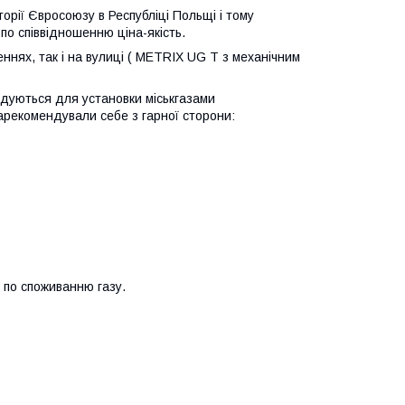
орії Євросоюзу в Республіці Польщі і тому
по співвідношенню ціна-якість.
нях, так і на вулиці ( METRIX UG T з механічним
ендуються для установки міськгазами
зарекомендували себе з гарної сторони:
 по споживанню газу.