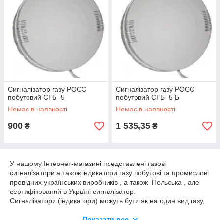
Сигналізатор газу РОСС
Сигналізатор газу РОСС
побутовий СГБ- 5
побутовий СГБ- 5 Б
Немає в наявності
Немає в наявності
900
1 535,35
₴
₴
У нашому Інтернет-магазині представлені газові
сигналізатори а також індикатори газу побутові та промислові
провідних українських виробників , а також Польська , але
сертифікований в Україні сигналізатор.
Сигналізатори (індикатори) можуть бути як на один вид газу,
так і на кількох. Сигналізатор також може підключаться до
Показати все
електромагнітного клапану, який відразу ж перекриває