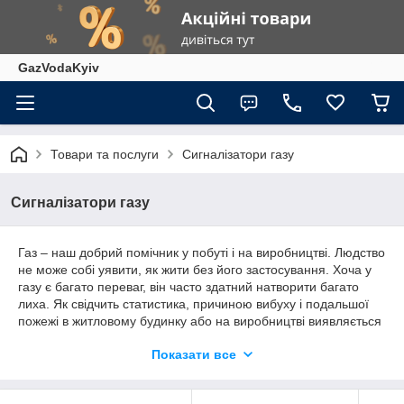
GazVodaKyiv
Товари та послуги
Сигналізатори газу
Сигналізатори газу
Газ
– наш добрий помічник у побуті і на виробництві. Людство
не може собі уявити, як жити без його застосування. Хоча у
газу є багато переваг, він часто здатний натворити багато
лиха. Як свідчить статистика, причиною вибуху і подальшої
пожежі в житловому будинку або на виробництві виявляється
не виявлена вчасно витік газу. Щоб уникнути подібні випадки,
Показати все
необхідно своєчасно встановити
сигналізатор загазованості
.
Контроль витоку газу і призначений для своєчасного
відключення його подачі, інформування при виникненні