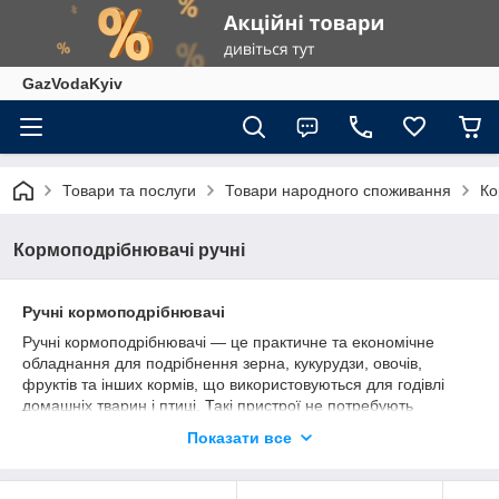
GazVodaKyiv
Товари та послуги
Товари народного споживання
Ко
Кормоподрібнювачі ручні
Ручні кормоподрібнювачі
Ручні кормоподрібнювачі — це практичне та економічне
обладнання для подрібнення зерна, кукурудзи, овочів,
фруктів та інших кормів, що використовуються для годівлі
домашніх тварин і птиці. Такі пристрої не потребують
підключення до електромережі, що робить їх особливо
Показати все
зручними для використання в приватних господарствах, на
дачах та у віддалених місцях.