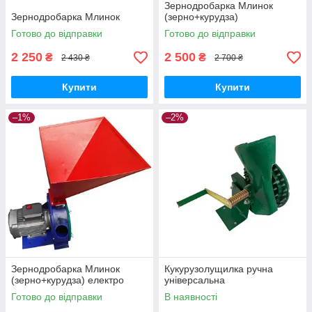
Зернодробарка Млинок
Зернодробарка Млинок
(зерно+курудза)
Готово до відправки
Готово до відправки
2 250
2 500
₴
₴
2 430 ₴
2 700 ₴
Купити
Купити
–1%
–2%
Зернодробарка Млинок
Кукурузолущилка ручна
(зерно+курудза) електро
універсальна
Готово до відправки
В наявності