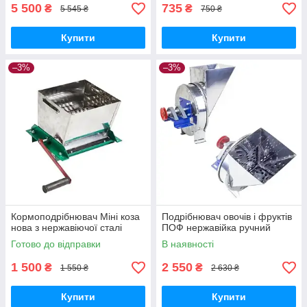
5 500
735
₴
₴
5 545 ₴
750 ₴
Купити
Купити
–3%
–3%
Кормоподрібнювач Міні коза
Подрібнювач овочів і фруктів
нова з нержавіючої сталі
ПОФ нержавійка ручний
Готово до відправки
В наявності
1 500
2 550
₴
₴
1 550 ₴
2 630 ₴
Купити
Купити