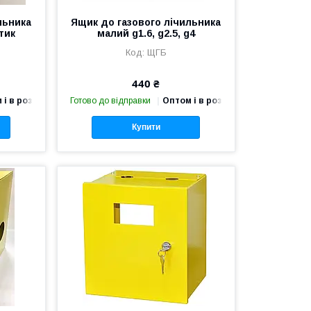
льника
Ящик до газового лічильника
тик
малий g1.6, g2.5, g4
ЩГБ
440 ₴
 і в роздріб
Готово до відправки
Оптом і в роздріб
Купити