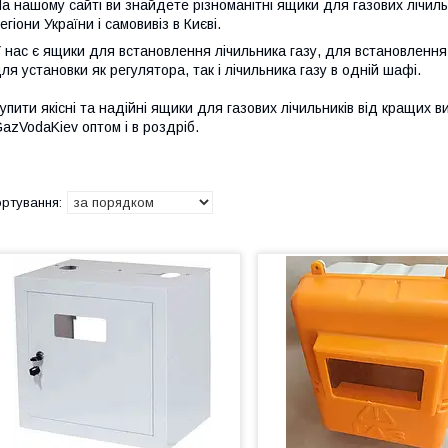
а нашому сайті ви знайдете різноманітні ящики для газових лічил
егіони України і самовивіз в Києві.
 нас є ящики для встановлення лічильника газу, для встановлення ре
ля установки як регулятора, так і лічильника газу в одній шафі.
упити якісні та надійні ящики для газових лічильників від кращих в
azVodaKiev оптом і в роздріб.