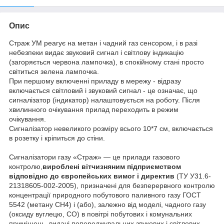
Опис
Страж УМ реагує на метан і чадний газ сенсором, і в разі
небезпеки видає звуковий сигнал і світлову індикацію
(загоряється червона лампочка), в спокійному стані просто
світиться зелена лампочка.
При першому включенні приладу в мережу - відразу
включається світловий і звуковий сигнал - це означає, що
сигналізатор (індикатор) налаштовується на роботу. Після
хвилинного очікування прилад переходить в режим
очікування.
Сигналізатор невеликого розміру всього 10*7 см, включається
в розетку і кріпиться до стіни.
Сигналізатори газу «Страж» ― це прилади газового
контролю,
вироблені вітчизняним підприємством
відповідно до європейських вимог і директив
(ТУ У31.6-
21318605-002-2005), призначені для безперервного контролю
концентрації природного побутового паливного газу ГОСТ
5542 (метану СН4) і (або), залежно від моделі, чадного газу
(оксиду вуглецю, СО) в повітрі побутових і комунальних
приміщень, видачі попереджувальних звукових і світлових