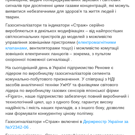
сигналів при досягненні цими газами концентрацій, які можуть
виявитися небезпечними для здоров'я та життя людей і
тварин.
Газосигналізатори та індикатори «Страж» серійно
виробляються в декількох модифікаціях – від найпростіших
світлосигнальних пристроїв до моделей з можливістю
управління зовнішніми пристроями (
електромагнітними
клапанами
, вентиляторами тощо) і можливістю комутації
зовнішніх електричних ланцюгів – зокрема, з пультом
охоронної пожежної сигналізації .
На сьогоднішній день в Україні підприємство Реноме є
лідером по виробництву газосигналізаторів сегмента
комунально-побутового призначення. У співпраці з НДІ
засобів аналітичної техніки УжНУ та фахівцями світового
лідера по виробництву газових сенсорів японської фірми
«Figaro», наше підприємство забезпечує повний виробничий і
технологічний цикл, що з одного боку, гарантує високу
надійність і якість наших приладів, а з іншого боку, дозволяє
нам формувати конкурентну цінову політику.
Газосигналізатори «Страж» включені в
Держреєстр України за
№У2342-06
.