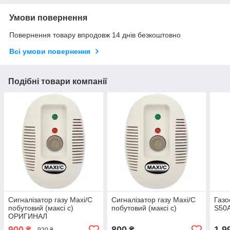
Умови повернення
Повернення товару впродовж 14 днів безкоштовно
Всі умови повернення
Подібні товари компанії
Сигналізатор газу Maxi/C
Сигналізатор газу Maxi/C
Газо
побутовий (максі с)
побутовий (максі с)
S50
ОРИГИНАЛ
900
800
1 9
₴
₴
920 ₴