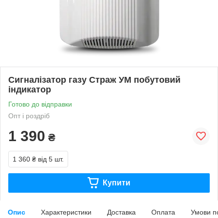
Сигналізатор газу Страж УМ побутовий
індикатор
Готово до відправки
Опт і роздріб
1 390
₴
1 360 ₴
від 5 шт.
Купити
Опис
Характеристики
Доставка
Оплата
Умови п