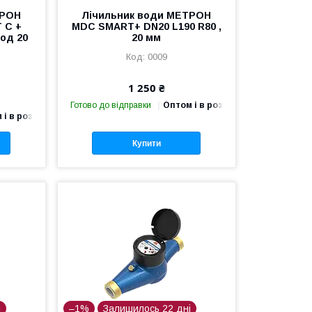
ТРОН
Лічильник води МЕТРОН
T C +
MDC SMART+ DN20 L190 R80 ,
ход 20
20 мм
0009
1 250 ₴
Готово до відправки
Оптом і в роздріб
 і в роздріб
Купити
і
–1%
Залишилось 22 дні