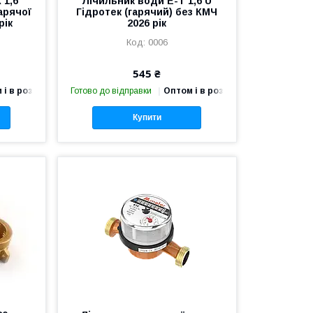
 1,6
Лічильник води Е-Т 1,6 U
арячої
Гідротек (гарячий) без КМЧ
рік
2026 рік
0006
545 ₴
 і в роздріб
Готово до відправки
Оптом і в роздріб
Купити