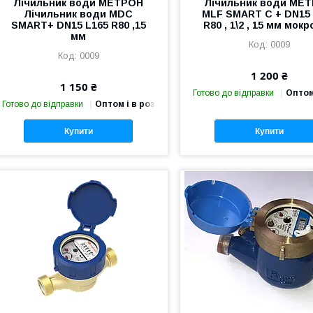
Лічильник води МЕТРОН
Лічильник води МЕ
Лічильник води MDC
MLF SMART C + DN15 
SMART+ DN15 L165 R80 ,15
R80 , 1\2 , 15 мм мок
мм
0009
0009
1 200 ₴
1 150 ₴
Готово до відправки
Оптом
Готово до відправки
Оптом і в роздріб
Купити
Купити