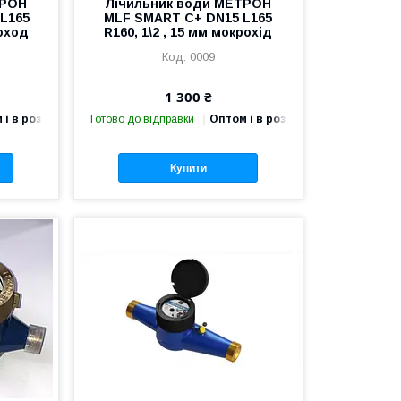
ТРОН
Лічильник води МЕТРОН
L165
MLF SMART C+ DN15 L165
роход
R160, 1\2 , 15 мм мокрохід
0009
1 300 ₴
 і в роздріб
Готово до відправки
Оптом і в роздріб
Купити