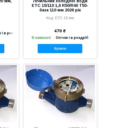
0 мм,
Лічильник холодної води
ETС 15/110 1,6 R50/R40 T50-
база 110 мм 2026 рік
ЕТC 15 мм
470 ₴
 і в роздріб
В наявності
Оптом і в роздріб
Купити