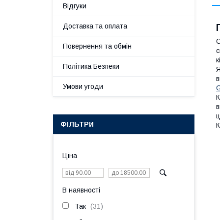
Відгуки
Доставка та оплата
С
Повернення та обмін
с
к
Політика Безпеки
Я
в
Умови угоди
G
К
в
ц
ФІЛЬТРИ
К
Ціна
В наявності
Так
31