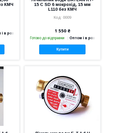
ез КМЧ
15 C SD 6 мокрохід, 15 мм
L110 без КМЧ
0009
1 550 ₴
 і в роздріб
Готово до відправки
Оптом і в роздріб
Купити