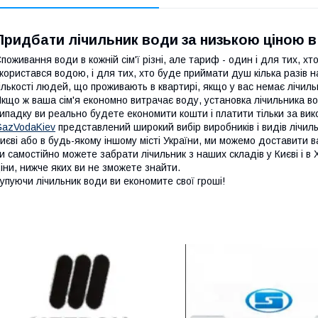
Придбати лічильник води за низькою ціною в
поживання води в кожній сім'ї різні, але тариф - один і для тих, хто
користався водою, і для тих, хто буде приймати душ кілька разів 
ількості людей, що проживають в квартирі, якщо у вас немає лічиль
кщо ж ваша сім'я економно витрачає воду, установка лічильника в
ипадку ви реально будете економити кошти і платити тільки за ви
azVodaKiev
представлений широкий вибір виробників і видів лічиль
иєві або в будь-якому іншому місті України, ми можемо доставити
и самостійно можете забрати лічильник з наших складів у Києві і в 
іни, нижче яких ви не зможете знайти.
упуючи лічильник води ви економите свої гроші!