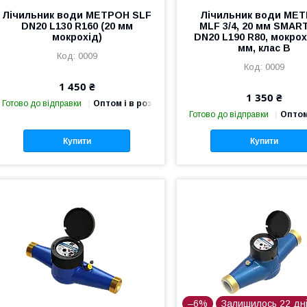
Лічильник води МЕТРОН SLF
Лічильник води МЕ
DN20 L130 R160 (20 мм
MLF 3/4, 20 мм SMAR
мокрохід)
DN20 L190 R80, мокро
мм, клас В
0009
0009
1 450 ₴
1 350 ₴
Готово до відправки
Оптом і в роздріб
Готово до відправки
Оптом
Купити
Купити
–6%
Залишилось 22 дн