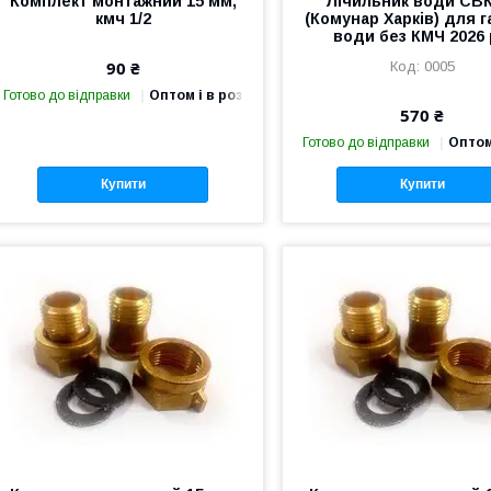
Комплект монтажний 15 мм,
Лічильник води СВК
кмч 1/2
(Комунар Харків) для г
води без КМЧ 2026 
90 ₴
0005
Готово до відправки
Оптом і в роздріб
570 ₴
Готово до відправки
Оптом
Купити
Купити