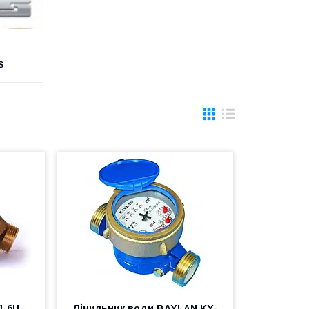
S
1,6U
Лічильник води BAYLAN KY-