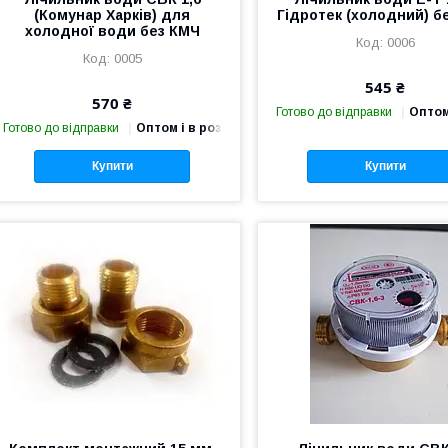
(Комунар Харків) для
Гідротек (холодний) б
холодної води без КМЧ
0006
0005
545 ₴
570 ₴
Готово до відправки
Оптом
Готово до відправки
Оптом і в роздріб
Купити
Купити