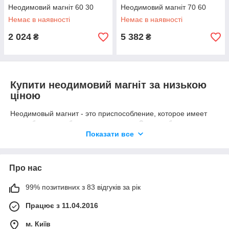
Неодимовий магніт 60 30
Неодимовий магніт 70 60
Немає в наявності
Немає в наявності
2 024
5 382
₴
₴
Купити неодимовий магніт за низькою
ціною
Неодимовый магнит - это приспособление, которое имеет
очень большую область применения. Самые обычные и
привычные для нас вещи на самом деле не могут быть
Показати все
полезными без неодимового магнита. Если в электронике
необходимо магнитное воздействие, то чаще всего
используют вышеупомянутый магнит. В повседневной жизни
Про нас
человека неодимовый магнит тоже занял свою нишу -
магниты на холодильник, магнитные замки в мебели, детские
99% позитивних з 83 відгуків за рік
игрушки, небольшой магнит среди инструментов, который в
нужный момент поможет найти и достать из
Працює з 11.04.2016
труднодоступного места любой железный предмет. В
строительстве тоже активно используется этот материал. Но
м. Київ