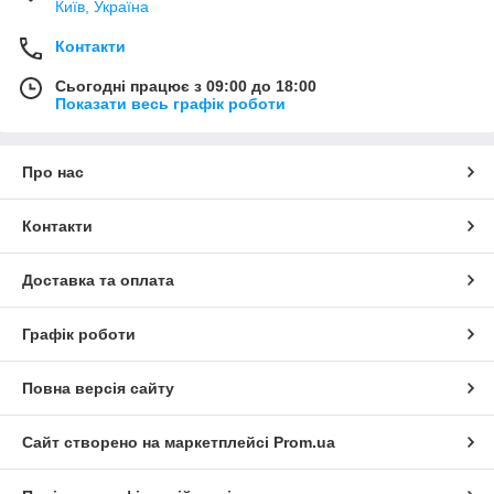
что же делает его таким популярным? Какие уникальные
Київ, Україна
свойства помогли стать универсальным магнитом для любой
сферы деятельности? Это сила сцепления неодимового
Контакти
магнита, она в десятки раз превышает силу сцепления
Сьогодні працює з 09:00 до 18:00
любого другого магнита. Это долговечность, магнитные
Показати весь графік роботи
свойства сохраняются даже через годы использований. Вы
можете купить неодимовый магнит в Киеве на нашем
сайте
GazVodaKiev
по оптовой цене.
Про нас
Контакти
Доставка та оплата
Графік роботи
Повна версія сайту
Сайт створено на маркетплейсі
Prom.ua