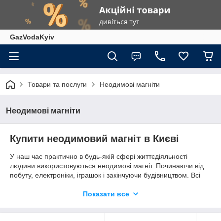
GazVodaKyiv
Товари та послуги
Неодимові магніти
Неодимові магніти
Купити неодимовий магніт в Києві
У наш час практично в будь-якій сфері життєдіяльності
людини використовуються неодимові магніт. Починаючи від
побуту, електроніки, іграшок і закінчуючи будівництвом. Всі
неодимові магніти в нашому магазині зроблені тільки в
Польщі. У нашому інтернет-магазині продаються тільки
Показати все
оригінальні магніти, у них немає домішок і зроблені вони з
оригінального складу. Всі магніти відправляються без сколів і