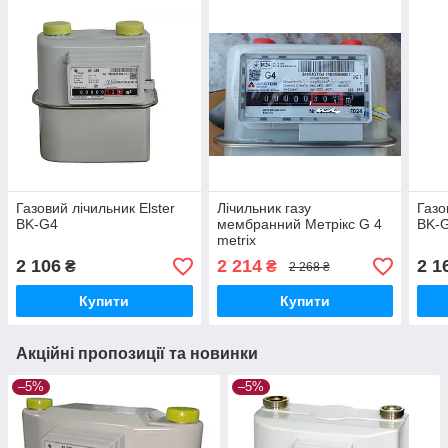
Газовий лічильник Elster
Лічильник газу
Газо
BK-G4
мембранний Метрікс G 4
BK-
metrix
2 106
2 214
2 1
₴
₴
2 268 ₴
Купити
Купити
Акційні пропозиції та новинки
–5%
–5%