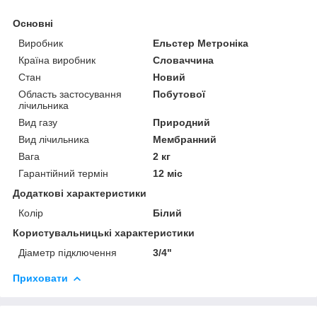
Основні
Виробник
Ельстер Метроніка
Країна виробник
Словаччина
Стан
Новий
Область застосування
Побутової
лічильника
Вид газу
Природний
Вид лічильника
Мембранний
Вага
2 кг
Гарантійний термін
12 міс
Додаткові характеристики
Колір
Білий
Користувальницькі характеристики
Діаметр підключення
3/4"
Приховати