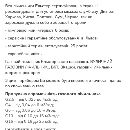
Вса лічильники Ельстер сертифіковані в Украіні і
рекомендовані для установки міських службгазу Дніпра,
Харкова, Києва, Полтави, Сум, Черкас, так як
зарекомендували себе з хорошої сторони:
- міжповірочний інтервал 8 років;
- сервісне і гарантійне обслуговування в Львові;
- гарнттійний термін експлуатації 25 роківт;
- європейска якість
Газовий лічильник Ельстер часто називають ВУЛИЧНИЙ
ГАЗОВИЙ ЛІЧИЛЬНИК,, ВКТ, ВКашки, газовий лічильник
зтермокоректором .
З цим прибором Ви можете бути впевнені в точності даних
по споживанню газа.
Пропускна спроможність газового лічильника
G2,5 = від 0,025 до 4м3/год;
G4 – від 0,04 до 6 м3/год;
G6 – від 0,06 до 10 м3/год;
G10 – від 0,10 до 16 м3/годс;
G16 – від 0,16 до 25 м3/год.
Сертифікати відповідності: