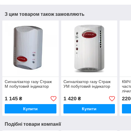
З цим товаром також замовляють
Сигналізатор газу Страж
Сигналізатор газу Страж
КМЧ 
М побутовий індикатор
УМ побутовий індикатор
част
лічи
1 145
1 420
220
₴
₴
Купити
Купити
Подібні товари компанії