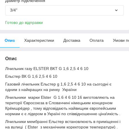
Діаметр підключення
3/4"
Готово до відправки
Опис
Характеристики
Доставка
Оплата
Умови п
Опис
Лічильник газу ELSTER ВКT G 1,6 2,5 4 6 10
Ельстер ВК G 1,6 2,5 4 6 10
Газовий лічильник Ельстер g 1,6 2,5 4 6 10 на сьогодні є
одним з найкращих на ринку України
Лічильники марки Elster G 1.6 4 6 10 16 виготовляють на
території Євросоюза в Словаччині німецьким концерном
Крёмшрёдер , тому відповідають найвищим європейським
нормам є є лідером в Україні по співвідношенню ціна\якість .
Лічильники мембранні Ельстер встановлюють в приміщенні і
на вулиці ( Elster з механічним коректором температури) .