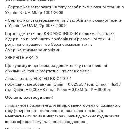
- Сертифікат затвердження типу засобів вимірюваної техніки в
Україні № UA-MI/2p-1301-2008
- Сертифікат сзатвердження типу засобів вимірюваної техніки
в Україн № UA-MI/2p-3084-2009
Варто відмітити, що KROMSCHREDER є одним зі світових
лідерів по виробництву приборів вимірювальної техніки і
регулярно працює я к з Європейськими так і з
Американськими компаніями.
ЗВЕРНІТЬ УВАГУ!
Щоб уникнути проблем, за допомогою у встановленні
лічильника краще звертатись до спеціалістів !
Лічильник газу ELSTER ВК-G4-3 / 4
побутовий, мембранний; Qmin = 0,025м3 / год; Qmax = 4м3 /
год; Qstart = 0,008м3 / год; Pmax = 0,05МПа; P = 300Па
Область застосування:
Лічильники призначені для вимірювання об'єму споживаного
газу (природного, скрапленого, нафтового та інших
неагресивних газів) в квартирах, індивідуальних будинках та
інших сферах комунального господарства.