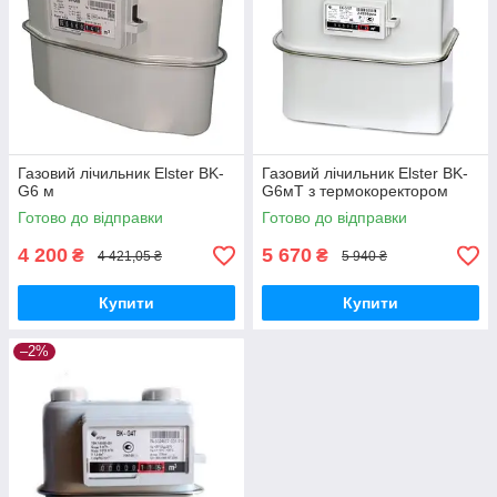
Газовий лічильник Elster BK-
Газовий лічильник Elster BK-
G6 м
G6мT з термокоректором
Готово до відправки
Готово до відправки
4 200
5 670
₴
₴
4 421,05 ₴
5 940 ₴
Купити
Купити
–2%