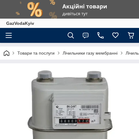
GazVodaKyiv
Товари та послуги
Лічильники газу мембранні
Лічиль