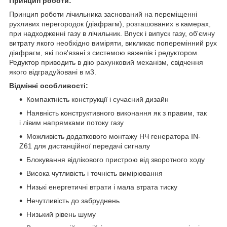
Принцип роботи:
Принцип роботи лічильника заснований на переміщенні
рухливих перегородок (діафрагм), розташованих в камерах,
при надходженні газу в лічильник. Впуск і випуск газу, об'ємну
витрату якого необхідно виміряти, викликає поперемінний рух
діафрагм, які пов'язані з системою важелів і редуктором.
Редуктор приводить в дію рахунковий механізм, свідчення
якого відградуйовані в м3.
Відмінні особливості:
Компактність конструкції і сучасний дизайн
Наявність конструктивного виконання як з правим, так
і лівим напрямками потоку газу
Можливість додаткового монтажу НЧ генератора IN-
Z61 для дистанційної передачі сигналу
Блокування відлікового пристрою від зворотного ходу
Висока чутливість і точність вимірювання
Низькі енергетичні втрати і мала втрата тиску
Нечутливість до забруднень
Низький рівень шуму