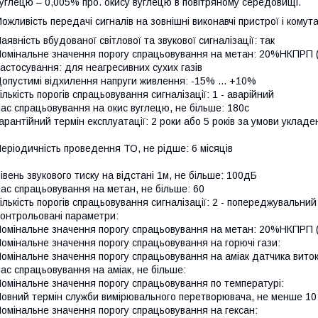
углецю – 0,005% про. окису вуглецю в повітряному середовищі.
ожливість передачі сигналів на зовнішні виконавчі пристрої і комут
аявність вбудованої світлової та звукової сигналізації: так
омінальне значення порогу спрацьовування на метан: 20%НКПРП (
астосування: для неагресивних сухих газів
опустимі відхилення напруги живлення: -15% ... +10%
ількість порогів спрацьовування сигналізації: 1 - аварійний
ас спрацьовування на окис вуглецю, не більше: 180с
арантійний термін експлуатації: 2 роки або 5 років за умови уклад
еріодичність проведення ТО, не рідше: 6 місяців
івень звукового тиску на відстані 1м, не більше: 100дБ
ас спрацьовування на метан, не більше: 60
ількість порогів спрацьовування сигналізації: 2 - попереджувальний
онтрольовані параметри:
омінальне значення порогу спрацьовування на метан: 20%НКПРП (1%
омінальне значення порогу спрацьовування на горючі гази:
омінальне значення порогу спрацьовування на аміак датчика виток
ас спрацьовування на аміак, не більше:
омінальне значення порогу спрацьовування по температурі:
овний термін служби вимірювального перетворювача, не менше 10 
омінальне значення порогу спрацьовування на гексан: