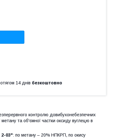
ротягом 14 днів
безкоштовно
езперервного контролю довибухонебезпечних
 метану та об'ємної частки оксиду вуглецю в
2-03"
: по метану – 20% НПКРП, по окису