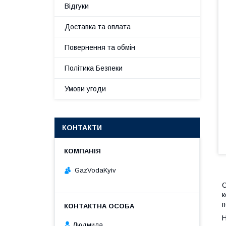
Відгуки
Доставка та оплата
Повернення та обмін
Політика Безпеки
Умови угоди
КОНТАКТИ
GazVodaKyiv
С
к
п
Н
Людмила