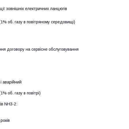
ації зовнішніх електричних ланцюгів
1% об. газу в повітряному середовищі)
ення договору на сервісне обслуговування
 і аварійний
 об. газу в повітрі)
ів NН3-2:
років