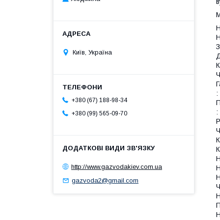
в
М
Н
Н
З
Київ, Україна
Д
К
Ч
Г
:
+380 (67) 188-98-34
П
:
+380 (99) 565-09-70
Р
Ч
К
К
Н
http://www.gazvodakiev.com.ua
Н
Н
gazvoda2@gmail.com
Ч
Н
П
Н