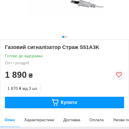
Газовий сигналізатор Страж S51А3K
Готово до відправки
Опт і роздріб
1 890
₴
1 870 ₴
від 3 шт.
Купити
Опис
Характеристики
Доставка
Оплата
Умови п