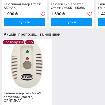
Газосигналізатор Страж
Газовий сигналізатор
Сигн
S50А3K
Страж УМ005 - S50BK
УМ п
1 990
1 690
1 4
₴
₴
Купити
Купити
Акційні пропозиції та новинки
Топ продажів
–2%
Сигналізатор газу Maxi/C
побутовий (максі с)
ОРИГИНАЛ