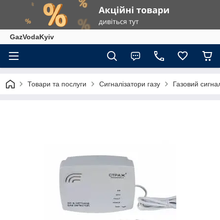
GazVodaKyiv
Товари та послуги
Сигналізатори газу
Газовий сигна