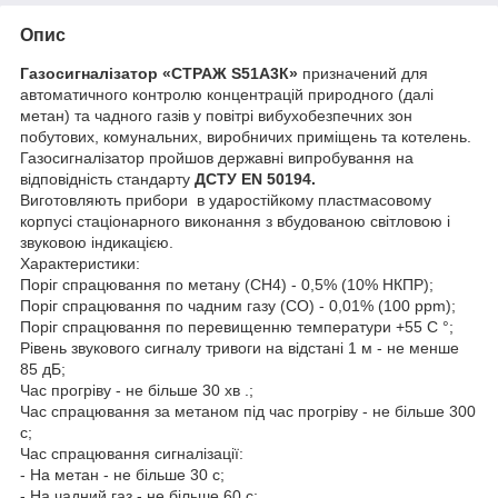
Опис
Газосигналізатор «СТРАЖ S51А3К»
призначений для
автоматичного контролю концентрацій природного (далі
метан) та чадного газів у повітрі вибухобезпечних зон
побутових, комунальних, виробничих приміщень та котелень.
Газосигналізатор пройшов державні випробування на
відповідність стандарту
ДСТУ EN 50194.
Виготовляють прибори
в ударостійкому пластмасовому
корпусі стаціонарного виконання з вбудованою світловою і
звуковою індикацією.
Характеристики:
Поріг спрацювання по метану (СН4) - 0,5% (10% НКПР);
Поріг спрацювання по чадним газу (СО) - 0,01% (100 ppm);
Поріг спрацювання по перевищенню температури +55 С °;
Рівень звукового сигналу тривоги на відстані 1 м - не менше
85 дБ;
Час прогріву - не більше 30 хв .;
Час спрацювання за метаном під час прогріву - не більше 300
с;
Час спрацювання сигналізації:
- На метан - не більше 30 с;
- На чадний газ - не більше 60 с;