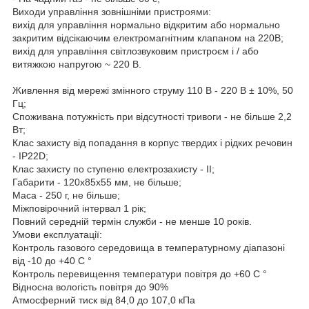
Виходи управління зовнішніми пристроями:
вихід для управління нормально відкритим або нормально
закритим відсікаючим електромагнітним клапаном на 220В;
вихід для управління світлозвуковим пристроєм і / або
витяжкою напругою ~ 220 В.
Живлення від мережі змінного струму 110 В - 220 В ± 10%, 50
Гц;
Споживана потужність при відсутності тривоги - не більше 2,2
Вт;
Клас захисту від попадання в корпус твердих і рідких речовин
- IP22D;
Клас захисту по ступеню електрозахисту - II;
Габарити - 120х85х55 мм, не більше;
Маса - 250 г, не більше;
Міжповірочний інтервал 1 рік;
Повний середній термін служби - не менше 10 років.
Умови експлуатації:
Контроль газового середовища в температурному діапазоні
від -10 до +40 С °
Контроль перевищення температури повітря до +60 С °
Відносна вологість повітря до 90%
Атмосферний тиск від 84,0 до 107,0 кПа