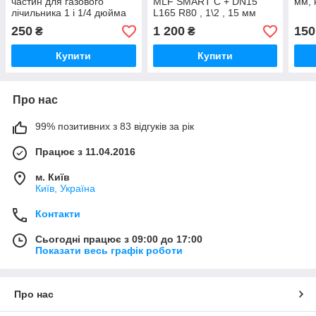
частин для газового
MLF SMART C + DN15
мм, 
лічильника 1 і 1/4 дюйма
L165 R80 , 1\2 , 15 мм
мокроход
250
1 200
150
₴
₴
Купити
Купити
Про нас
99% позитивних з 83 відгуків за рік
Працює з 11.04.2016
м. Київ
Київ, Україна
Контакти
Сьогодні працює з 09:00 до 17:00
Показати весь графік роботи
Про нас