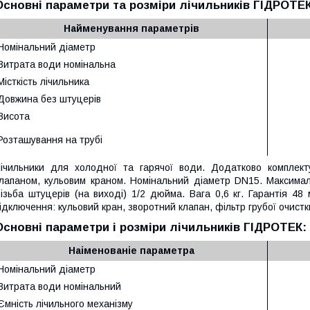
Основні параметри та розміри лічильників ГІДРОТЕК
Найменування параметрів
Номінальний діаметр
Витрата води номінальна
Місткість лічильника
Довжина без штуцерів
Висота
Розташування на трубі
ічильники для холодної та гарячої води. Додатково комплект
лапаном, кульовим краном. Номінальний діаметр DN15. Максимал
ізьба штуцерів (на виході) 1/2 дюйма. Вага 0,6 кг. Гарантія 48
ідключення: кульовий кран, зворотний клапан, фільтр грубої очистк
Основні параметри і розміри лічильників ГІДРОТЕК:
Наіменованіе параметра
Номінальний діаметр
Витрата води номінальний
Ємність лічильного механізму