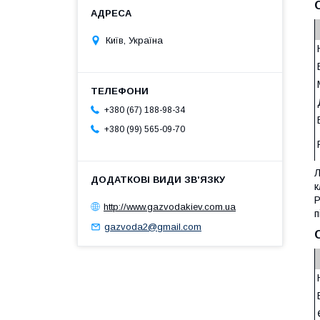
Київ, Україна
+380 (67) 188-98-34
+380 (99) 565-09-70
Л
к
Р
http://www.gazvodakiev.com.ua
п
gazvoda2@gmail.com