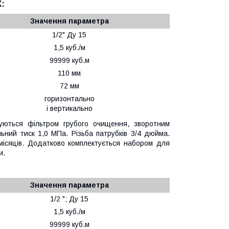
:
Значення параметра
1/2" Ду 15
1,5 куб./м
99999 куб.м
110 мм
72 мм
горизонтально
і вертикально
уються фільтром грубого очищення, зворотним
ьний тиск 1,0 МПа. Різьба патрубків 3/4 дюйма.
 місяців. Додатково комплектується набором для
и.
Значення параметра
1/2 "; Ду 15
1,5 куб./м
99999 куб.м