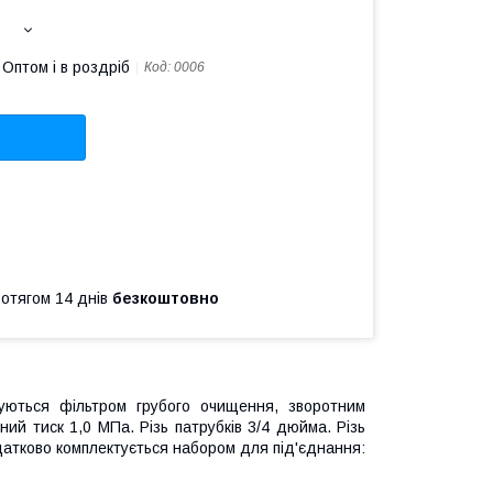
Оптом і в роздріб
Код:
0006
ротягом 14 днів
безкоштовно
уються фільтром грубого очищення, зворотним
й тиск 1,0 МПа. Різь патрубків 3/4 дюйма. Різь
Додатково комплектується набором для під'єднання: