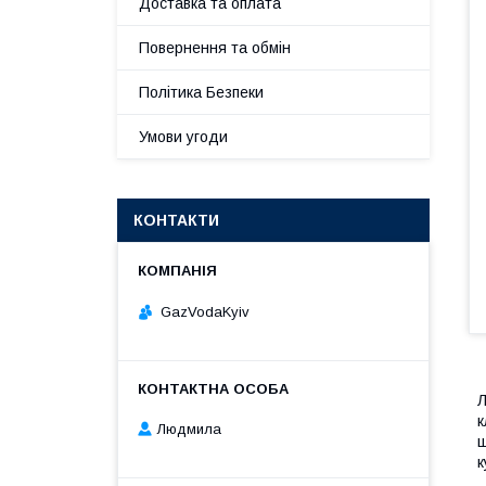
Доставка та оплата
Повернення та обмін
Політика Безпеки
Умови угоди
КОНТАКТИ
GazVodaKyiv
Л
к
Людмила
ш
к