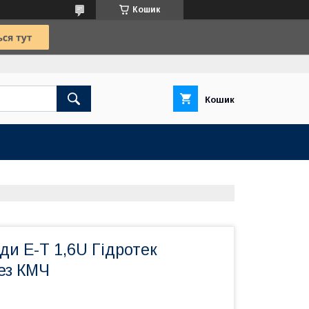
Кошик
Кошик
ди Е-Т 1,6U Гідротек
ез КМЧ