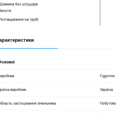
Довжина без штуцерів
Висота
Розташування на трубі
арактеристики
Основні
иробник
Гідротек
раїна виробник
Україна
бласть застосування лічильника
Побутово