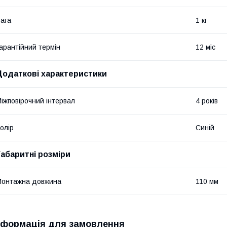
ага
1 кг
арантійний термін
12 міс
Додаткові характеристики
іжповірочний інтервал
4 років
олір
Синій
Габаритні розміри
Монтажна довжина
110 мм
нформація для замовлення