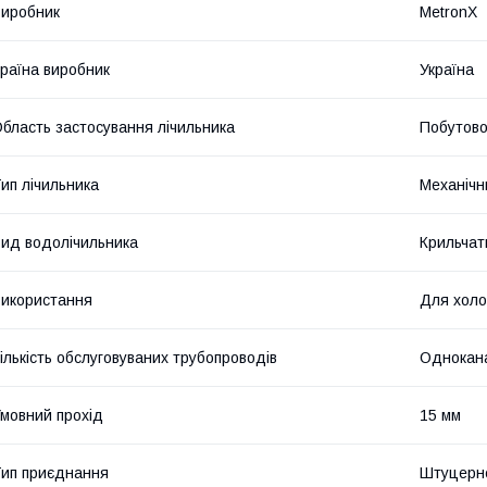
иробник
MetronX
раїна виробник
Україна
бласть застосування лічильника
Побутово
ип лічильника
Механічн
ид водолічильника
Крильчат
икористання
Для холо
ількість обслуговуваних трубопроводів
Однокан
мовний прохід
15 мм
ип приєднання
Штуцерн