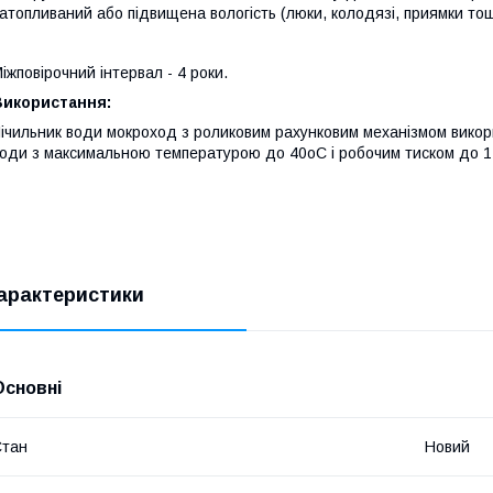
атопливаний або підвищена вологість (люки, колодязі, приямки то
іжповірочний інтервал - 4 роки.
Використання:
ічильник води мокроход з роликовим рахунковим механізмом вико
оди з максимальною температурою до 40оС і робочим тиском до 1
арактеристики
Основні
Стан
Новий