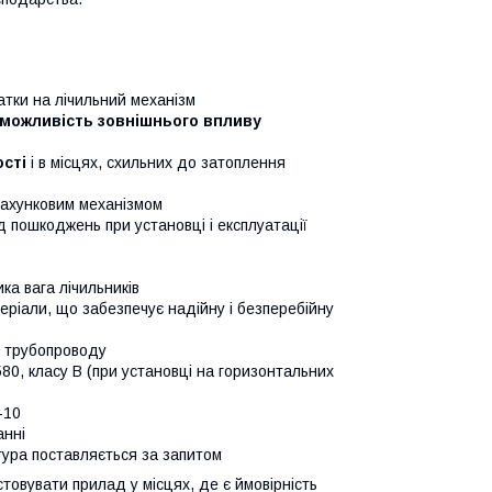
тки на лічильний механізм
можливість зовнішнього впливу
сті
і в місцях, схильних до затоплення
рахунковим механізмом
д пошкоджень при установці і експлуатації
ка вага лічильників
теріали, що забезпечує надійну і безперебійну
х трубопроводу
80, класу В (при установці на горизонтальних
-10
анні
ура поставляється за запитом
товувати прилад у місцях, де є ймовірність