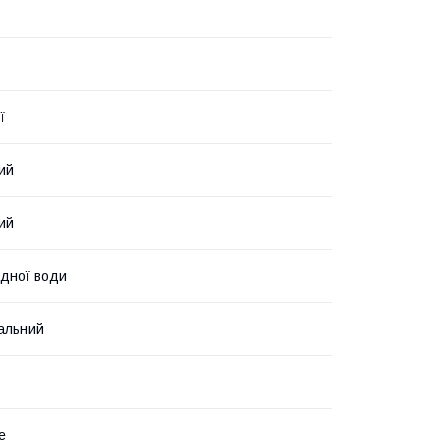
ї
ий
ий
дної води
альний
е