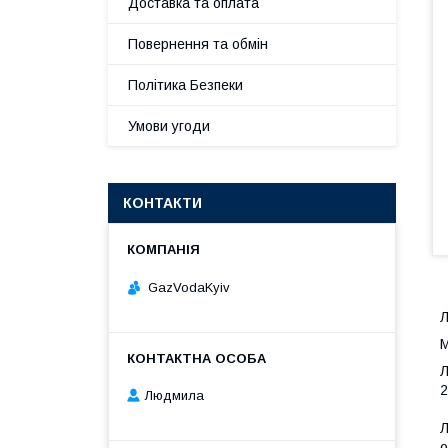
Доставка та оплата
Повернення та обмін
Політика Безпеки
Умови угоди
КОНТАКТИ
GazVodaKyiv
Л
М
Л
2
Людмила
Л
о