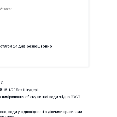
од:
0009
ротягом 14 днів
безкоштовно
 С
 15 1/2" Без Штуцерів
я вимірювання об'єму питної води згідно ГОСТ
ого, води у відповідності з діючими правилами
сподарства.