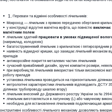
Переваги та відмінні особливості лічильників:
Мокроход ― лічильник з прямою передачею обертання крильча
у конструкції відсутня магнітна муфта, що повністю
виключає 
магнітним полем
лічильник здатний
працювати в умовах підвищеної волого
(наприклад, колодязях)
багатоструменевий лічильник з крильчаткою і пятирозрядним 
наявність відкидної кришки, що захищає лічильний механізм ві
приладів
антикорозійне покриття металевих частин лічильників
сучасний привабливий дизайн, зручні компактні розміри, невели
при виробництві лічильників використані тільки високоякісні ма
роботу приладів
установка лічильника проводиться на горизонтальних ділянка
метрологічні характеристики лічильників відповідають ДСТУ 35
ділянках трубопроводу шкалою вгору)
лічильник внесений до Державного реєстру України за № 2994
лічильник виготовляється в латунному (L) або чавунному викон
необхідна для встановлення лічильників подключающая армат
онструктивні особливості лічильного механізму дозволяють викорис