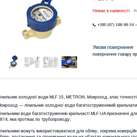
Немає в наявності
К
+380 (67) 188-98-34
повернення товару п
ічильник холодної води MLF 15, METRON. Мокроход, клас точності
окроход ― лічильник холодної води багатоструменевий крильчатий
ічильники води багатоструменеві крильчасті MLF-UA призначені дл
874, яка протікає по трубопроводу.
ічильники можуть використовуватися для обліку, зокрема комерційн
бліку, постачання та споживання води на об'єктах комунального го