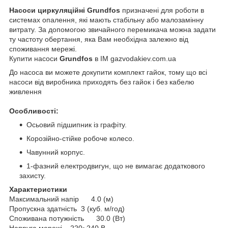
Насоси циркуляційні Grundfos
призначені для роботи в
системах опалення, які мають стабільну або малозамінну
витрату. За допомогою звичайного перемикача можна задати
ту частоту обертання, яка Вам необхідна залежно від
споживання мережі.
Купити насоси
Grundfos
в ІМ gazvodakiev.com.ua
До насоса ви можете докупити комплект гайок, тому що всі
насоси від виробника приходять без гайок і без кабелю
живлення
Особливості:
Осьовий підшипник із графіту.
Корозійно-стійке робоче колесо.
Чавунний корпус.
1-фазний електродвигун, що не вимагає додаткового
захисту.
Характеристики
Максимальний напір 4.0 (м)
Пропускна здатність 3 (куб. м/год)
Споживана потужність 30.0 (Вт)
Напруга мережі 220~240 В