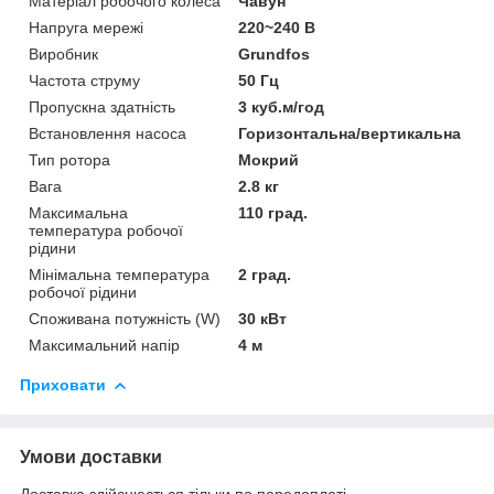
Матеріал робочого колеса
Чавун
Напруга мережі
220~240 В
Виробник
Grundfos
Частота струму
50 Гц
Пропускна здатність
3 куб.м/год
Встановлення насоса
Горизонтальна/вертикальна
Тип ротора
Мокрий
Вага
2.8 кг
Максимальна
110 град.
температура робочої
рідини
Мінімальна температура
2 град.
робочої рідини
Споживана потужність (W)
30 кВт
Максимальний напір
4 м
Приховати
Умови доставки
Доставка здійснюється тільки по передоплаті.