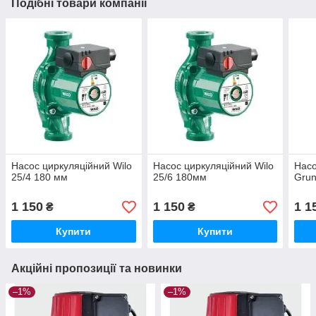
Подібні товари компанії
Насос циркуляційний Wilo
Насос циркуляційний Wilo
Насо
25/4 180 мм
25/6 180мм
Grun
1 150
1 150
1 1
₴
₴
Купити
Купити
Акційні пропозиції та новинки
–1%
–1%