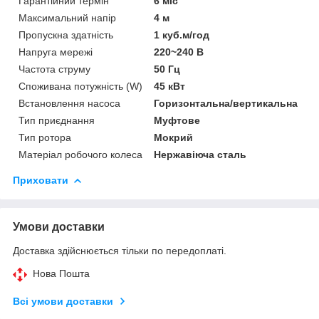
Гарантійний термін
6 міс
Максимальний напір
4 м
Пропускна здатність
1 куб.м/год
Напруга мережі
220~240 В
Частота струму
50 Гц
Споживана потужність (W)
45 кВт
Встановлення насоса
Горизонтальна/вертикальна
Тип приєднання
Муфтове
Тип ротора
Мокрий
Матеріал робочого колеса
Нержавіюча сталь
Приховати
Умови доставки
Доставка здійснюється тільки по передоплаті.
Нова Пошта
Всі умови доставки