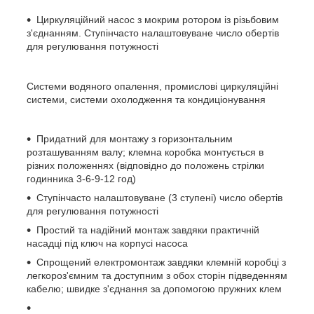
Циркуляційний насос з мокрим ротором із різьбовим
з'єднанням. Ступінчасто налаштовуване число обертів
для регулювання потужності
Системи водяного опалення, промислові циркуляційні
системи, системи охолодження та кондиціонування
Придатний для монтажу з горизонтальним
розташуванням валу; клемна коробка монтується в
різних положеннях (відповідно до положень стрілки
годинника 3-6-9-12 год)
Ступінчасто налаштовуване (3 ступені) число обертів
для регулювання потужності
Простий та надійний монтаж завдяки практичній
насадці під ключ на корпусі насоса
Спрощений електромонтаж завдяки клемній коробці з
легкороз'ємним та доступним з обох сторін підведенням
кабелю; швидке з'єднання за допомогою пружних клем