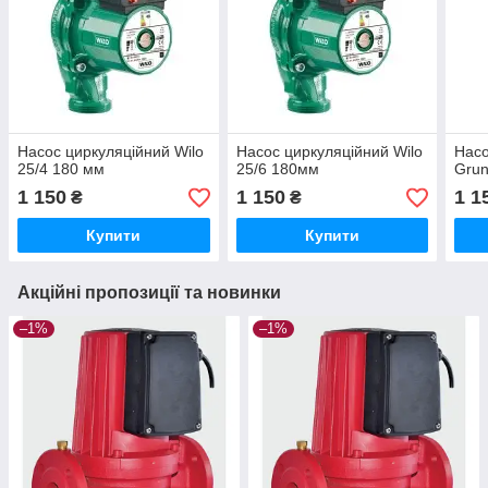
Насос циркуляційний Wilo
Насос циркуляційний Wilo
Насо
25/4 180 мм
25/6 180мм
Grun
1 150
1 150
1 1
₴
₴
Купити
Купити
Акційні пропозиції та новинки
–1%
–1%