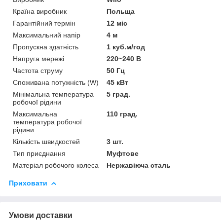
Країна виробник
Польща
Гарантійний термін
12 міс
Максимальний напір
4 м
Пропускна здатність
1 куб.м/год
Напруга мережі
220~240 В
Частота струму
50 Гц
Споживана потужність (W)
45 кВт
Мінімальна температура
5 град.
робочої рідини
Максимальна
110 град.
температура робочої
рідини
Кількість швидкостей
3 шт.
Тип приєднання
Муфтове
Матеріал робочого колеса
Нержавіюча сталь
Приховати
Умови доставки