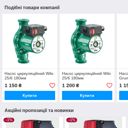
Подібні товари компанії
Насос циркуляційний Wilo
Насос циркуляційний Wilo
Насо
25/6 180мм
25/6 180мм
Grun
1 150
1 200
1 1
₴
₴
Купити
Купити
Акційні пропозиції та новинки
–1%
–1%