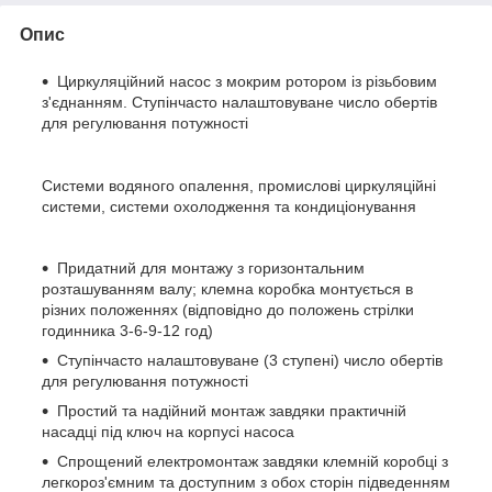
Опис
Циркуляційний насос з мокрим ротором із різьбовим
з'єднанням. Ступінчасто налаштовуване число обертів
для регулювання потужності
Системи водяного опалення, промислові циркуляційні
системи, системи охолодження та кондиціонування
Придатний для монтажу з горизонтальним
розташуванням валу; клемна коробка монтується в
різних положеннях (відповідно до положень стрілки
годинника 3-6-9-12 год)
Ступінчасто налаштовуване (3 ступені) число обертів
для регулювання потужності
Простий та надійний монтаж завдяки практичній
насадці під ключ на корпусі насоса
Спрощений електромонтаж завдяки клемній коробці з
легкороз'ємним та доступним з обох сторін підведенням