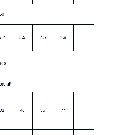
50
5,2
5,5
7,5
8,8
800
валий
32
40
55
74