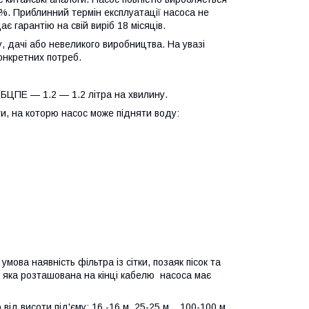
0%. Приблинний термін експлуатації насоса не
 гарантію на свій виріб 18 місяців.
 дачі або невеликого виробництва. На увазі
онкретних потреб.
 БЦПЕ — 1.2 — 1.2 літра на хвилину.
и, на которю насос може підняти воду:
мова наявність фільтра із сітки, позаяк пісок та
 яка розташована на кінці кабелю насоса має
 висоти під'єму: 16 -16 м, 25-25 м....100-100 м.