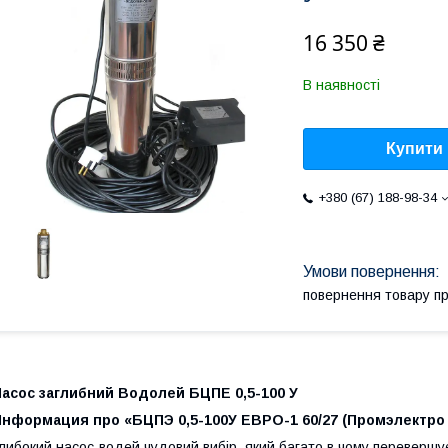
16 350 ₴
В наявності
Купити
+380 (67) 188-98-34
повернення товару п
Насос заглибний Водолей БЦПЕ 0,5-100 У
Информация про «БЦПЭ 0,5-100У ЕВРО-1 60/27 (Промэлектро
либокий насос-водей чудовий вибір, який багато в чому перевершує