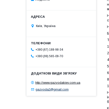
н
м
Н
с
Київ, Україна
Н
Б
Т
1
+380 (67) 188-98-34
2
+380 (99) 565-09-70
4
5
6
8
http://www.gazvodakiev.com.ua
1
gazvoda2@gmail.com
Н
і
б
К