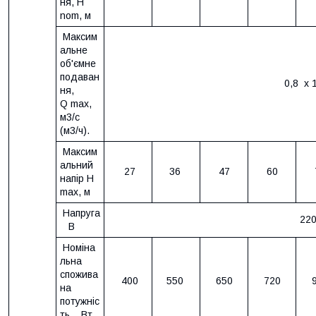
ня, H
nom, м
Максим
альне
об'ємне
подаван
0,8 х 1
ня,
Q max,
м3/с
(м3/ч).
Максим
альний
27
36
47
60
напір H
mах, м
Напруга
220
В
Номіна
льна
спожива
400
550
650
720
на
потужніс
ть, Вт