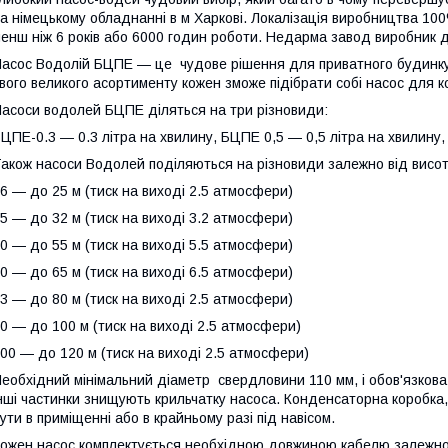
а німецькому обладнанні в м Харкові. Локалізація виробництва 10
енш ніж 6 років або 6000 годин роботи. Недарма завод виробник дає
асос Водолій БЦПЕ — це чудове рішення для приватного будинку,
вого великого асортименту кожен зможе підібрати собі насос для к
асоси водолей БЦПЕ діляться на три різновиди:
ЦПЕ-0.3 ― 0.3 літра на хвилину, БЦПЕ 0,5 — 0,5 літра на хвилину,
акож насоси Водолей поділяються на різновиди залежно від висот
6 — до 25 м (тиск на виході 2.5 атмосфери)
5 — до 32 м (тиск на виході 3.2 атмосфери)
0 — до 55 м (тиск на виході 5.5 атмосфери)
0 — до 65 м (тиск на виході 6.5 атмосфери)
3 — до 80 м (тиск на виході 2.5 атмосфери)
0 — до 100 м (тиск на виході 2.5 атмосфери)
00 — до 120 м (тиск на виході 2.5 атмосфери)
еобхідний мінімальний діаметр свердловини 110 мм, і обов'язкова у
нші частинки знищують крильчатку насоса. Конденсаторна коробка,
ути в приміщенні або в крайньому разі під навісом.
ожен насос комплектується необхідною довжиною кабелю залежно від