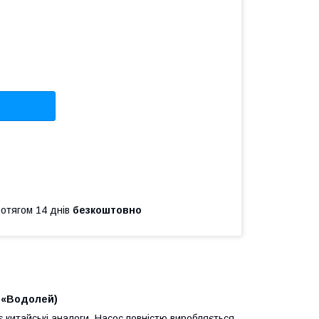
ротягом 14 днів
безкоштовно
 «Водолей)
 китайські аналоги. Насос повністю виробляється