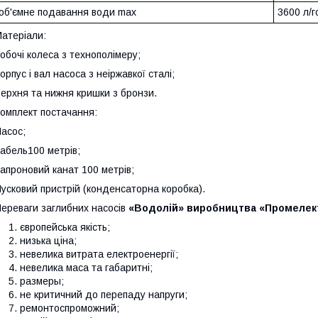
об'ємне подавання води max
3600 л/г
атеріали:
обочі колеса з технополімеру;
орпус і вал насоса з неіржавкої сталі;
ерхня та нижня кришки з бронзи.
омплект постачання:
асос;
абель100 метрів;
апроновий канат 100 метрів;
усковий пристрій (конденсаторна коробка).
ереваги заглибних насосів
«Водолій» виробництва «Промелек
європейська якість;
низька ціна;
невелика витрата електроенергії;
невелика маса та габаритні;
размеры;
не критичний до перепаду напруги;
ремонтоспроможний;