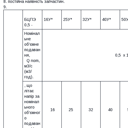
постійна наявність запчастин.
БЦПЭ
16У*
25У*
32У*
40У*
50
0,5 -
Номінал
ьне
об'ємне
подаван
ня,
0,5 х 1
Q nom,
м3/с
(м3/
год).
, що
літає
напір за
номінал
ьного
16
25
32
40
об'ємног
о
подаван