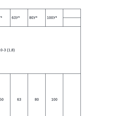
У*
63У*
80У*
100У*
0-3 (1,8)
50
63
80
100