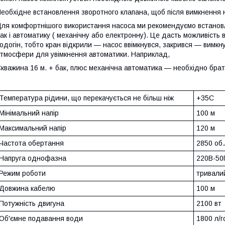
еобхідне встановлення зворотного клапана, щоб після вимкнення 
ля комфортнішого використання насоса ми рекомендуємо встано
ак і автоматику ( механічну або електронну). Це дасть можливість
одогін, тобто кран відкрили — насос ввімкнувся, закрився — вимкн
тмосфери для увімкнення автоматики. Наприклад,
кважина 16 м. + бак, плюс механічна автоматика — необхідно бра
Температура рідини, що перекачується не більш ніж
+35С
Мінімальний напір
100 м
Максимальний напір
120 м
Частота обертання
2850 об.
Напруга однофазна
220В-50
Режим роботи
тривали
Довжина кабелю
100 м
Потужність двигуна
2100 вт
Об'ємне подавання води
1800 л/г