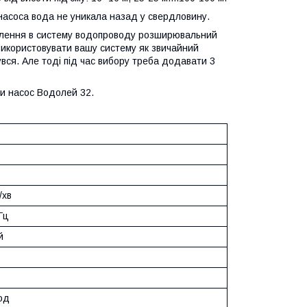
насоса вода не уникала назад у свердловину.
влення в систему водопроводу розширювальний
 використовувати вашу систему як звичайний
увся. Але тоді під час вибору треба додавати 3
ти насос Водолей 32.
/хв
Гц
й
од