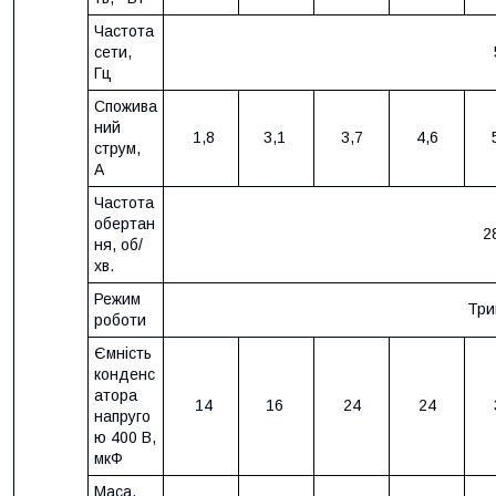
Частота
сети,
Гц
Спожива
ний
1,8
3,1
3,7
4,6
струм,
А
Частота
обертан
2
ня, об/
хв.
Режим
Три
роботи
Ємність
конденс
атора
14
16
24
24
напруго
ю 400 В,
мкФ
Маса,