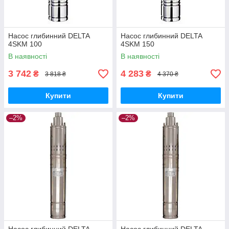
Насос глибинний DELTA
Насос глибинний DELTA
4SKM 100
4SKM 150
В наявності
В наявності
3 742
4 283
₴
₴
3 818 ₴
4 370 ₴
Купити
Купити
–2%
–2%