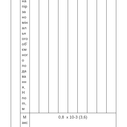
на
пір
за
но
мін
ал
ьн
ого
об'
єм
ног
о
по
да
ва
нн
я,
H
no
m,
м
М
0,8 х 10-3 (3,6)
акс