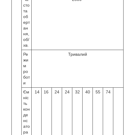
сто
та
об
ерт
ан
ня,
об/
хв.
Ре
Тривалий
жи
м
ро
бот
и
Єм
14
16
24
24
32
40
55
74
ніс
ть
кон
де
нс
ато
ра