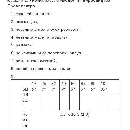
Переваги заглибних насосів
«Водолій» виробництва
«Промелектро
» :
європейська якість;
низька ціна;
невелика витрата електроенергії;
невелика маса та габаритні;
размеры;
не критичний до перепаду напруги;
ремонтоспроможний;
постійна наявність запчастин.
16
25
32
40
50
63
80
10
БЦ
У*
У*
У*
У*
У*
У*
У*
0У*
ПЭ
0,5
-
Но
0,5 х 10-3 (1,8)
мін
ал