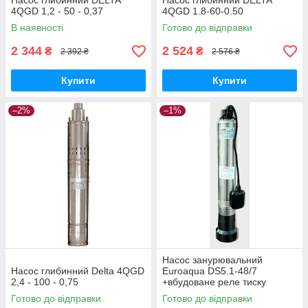
Насос глибинний DELTA
Насос глибинний DELTA
4QGD 1,2 - 50 - 0,37
4QGD 1.8-60-0.50
В наявності
Готово до відправки
2 344
2 524
₴
₴
2 392 ₴
2 576 ₴
Купити
Купити
–2%
–1%
Насос занурювальний
Насос глибинний Delta 4QGD
Euroaqua DS5.1-48/7
2,4 - 100 - 0,75
+вбудоване реле тиску
Готово до відправки
Готово до відправки