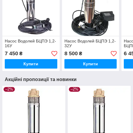
Насос Водолей БЦПЭ 1,2-
Насос Водолей БЦПЭ 1,2-
Насо
16У
32У
БЦПЕ
7 450
8 500
6 4
₴
₴
Купити
Купити
Акційні пропозиції та новинки
–2%
–2%