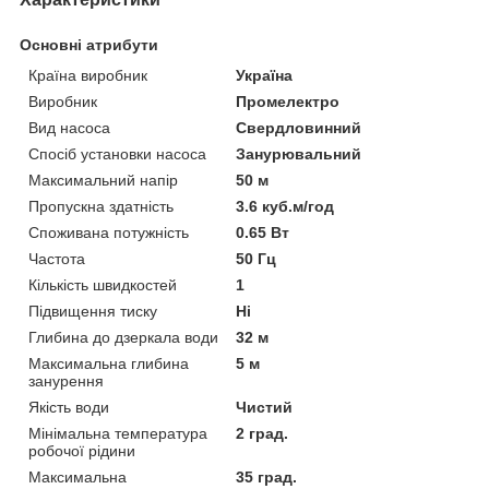
Основні атрибути
Країна виробник
Україна
Виробник
Промелектро
Вид насоса
Свердловинний
Спосіб установки насоса
Занурювальний
Максимальний напір
50 м
Пропускна здатність
3.6 куб.м/год
Споживана потужність
0.65 Вт
Частота
50 Гц
Кількість швидкостей
1
Підвищення тиску
Ні
Глибина до дзеркала води
32 м
Максимальна глибина
5 м
занурення
Якість води
Чистий
Мінімальна температура
2 град.
робочої рідини
Максимальна
35 град.