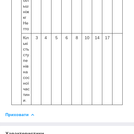
біл
ьш
ніж
кг
Не
тто
Кіл
3
4
5
6
8
10
14
17
ькі
сть
сту
пе
нів
на
сос
ної
час
тин
и.
Приховати
Характеристики