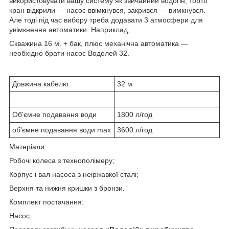
використовувати вашу систему як звичайний водогін, тобто
кран відкрили — насос ввімкнувся, закрився — вимкнувся.
Але тоді під час вибору треба додавати 3 атмосфери для
увімкнення автоматики. Наприклад,
Скважина 16 м. + бак, плюс механічна автоматика —
необхідно брати насос Водолей 32.
Довжина кабелю
32 м
Об'ємне подавання води
1800 л/год
об'ємне подавання води max
3600 л/год
Матеріали:
Робочі колеса з технополімеру;
Корпус і вал насоса з неіржавкої сталі;
Верхня та нижня кришки з бронзи.
Комплект постачання:
Насос;