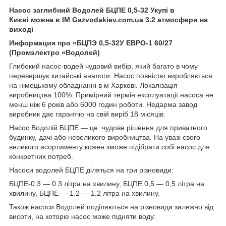
Насос заглибний Водолей БЦПЕ 0,5-32 Укупі в
Києві можна в ІМ Gazvodakiev.com.ua 3.2 атмосфери на
виході
Информация про «БЦПЭ 0,5-32У ЕВРО-1 60/27
(Промэлектро «Водолей)
Глибокий насос-водей чудовий вибір, який багато в чому
перевершує китайські аналоги. Насос повністю виробляється
на німецькому обладнанні в м Харкові. Локалізація
виробництва 100%. Примірний термін експлуатації насоса не
менш ніж 6 років або 6000 годин роботи. Недарма завод
виробник дає гарантію на свій виріб 18 місяців.
Насос Водолій БЦПЕ — це чудове рішення для приватного
будинку, дачі або невеликого виробництва. На увазі свого
великого асортименту кожен зможе підібрати собі насос для
конкретних потреб.
Насоси водолей БЦПЕ діляться на три різновиди:
БЦПЕ-0.3 ― 0.3 літра на хвилину, БЦПЕ 0,5 — 0,5 літра на
хвилину, БЦПЕ — 1.2 — 1.2 літра на хвилину.
Також насоси Водолей поділяються на різновиди залежно від
висоти, на которю насос може підняти воду: