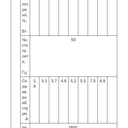
пот
уж
ніс
ть,
Вт
Ча
50
сто
та
сет
и,
Гц
Сп
1,
3,1
3,7
4,6
5,2
5,5
7,5
8,8
ож
8
ив
ан
ий
стр
ум,
А
Ча
2800