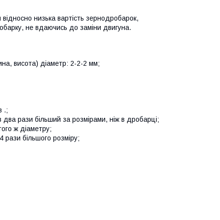
 відносно низька вартість зернодробарок,
обарку, не вдаючись до заміни двигуна.
а, висота) діаметр: 2-2-2 мм;
 .;
 два рази більший за розмірами, ніж в дробарці;
того ж діаметру;
4 рази більшого розміру;