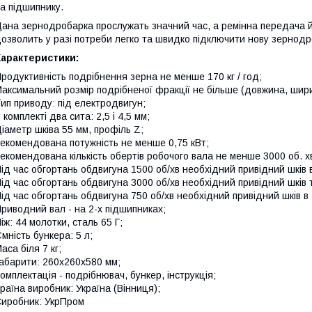
а підшипнику.
ана зернодробарка прослужать значний час, а ремінна передача й
озволить у разі потреби легко та швидко підключити нову зернодр
Характеристики:
родуктивність подрібнення зерна не менше 170 кг / год;
аксимальний розмір подрібненої фракції не більше (довжина, ширин
ип приводу: під електродвигун;
 комплекті два сита: 2,5 і 4,5 мм;
іаметр шківа 55 мм, профіль Z;
екомендована потужність не менше 0,75 кВт;
екомендована кількість обертів робочого вала не менше 3000 об. хв
ід час обгортань обдвигуна 1500 об/хв необхідний привідний шків в
ід час обгортань обдвигуна 3000 об/хв необхідний привідний шків 
ід час обгортань обдвигуна 750 об/хв необхідний привідний шків в 
риводний вал - на 2-х підшипниках;
іж: 44 молотки, сталь 65 Г;
мність бункера: 5 л;
аса біля 7 кг;
абарити: 260х260х580 мм;
омплектація - подрібнювач, бункер, інструкція;
раїна виробник: Україна (Вінниця);
иробник: УкрПром