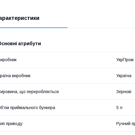
арактеристики
Основні атрибути
иробник
УкрПром
раїна виробник
Україна
ировина, що переробляється
Зернові
б'єм приймального бункера
5 л
ип приводу
Ручний п