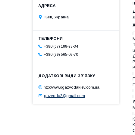
н
Д
д
Київ, Україна
П
М
Т
+380 (67) 188-98-34
В
+380 (99) 565-09-70
Д
Р
Р
П
П
П
http://www.gazvodakiev.com.ua
П
gazvoda2@gmail.com
Н
Є
М
Г
К
К
С