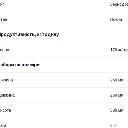
ип
Зернодр
Стан
Новий
Продуктивність, кг/годину
ерно
170 кг/го
Габаритні розміри
Ширина
260 мм
Довжина
260 мм
исота
580 мм
ага
8 кг