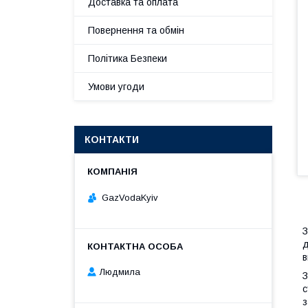
Доставка та оплата
Повернення та обмін
Політика Безпеки
Умови угоди
КОНТАКТИ
GazVodaKyiv
З
д
в
Людмила
З
с
з