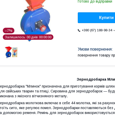
Готово до відправки
Купити
+380 (67) 188-98-34
–7%
Залишилось
0
0
днів
0
0
0
0
0
0
повернення товару п
Зернодробарка Мли
ернодробарка "Млинок" призначена для приготування кормів шлях
ля свійських тварин та птиці. Сировина для зернодробарок — будь
иконана з якісного вітчизняного металу.
ернодробарка молоткова включає в себе 44 молотка, які за рахуно
тоїть сито, яке регулює помел. Зернодробарки поставляються без
а допомогою ременя. Ремінь для зернодробарок використовується