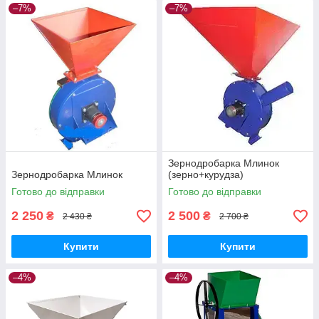
–7%
–7%
Зернодробарка Млинок
Зернодробарка Млинок
(зерно+курудза)
Готово до відправки
Готово до відправки
2 250
2 500
₴
₴
2 430 ₴
2 700 ₴
Купити
Купити
–4%
–4%