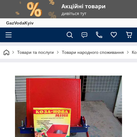
GazVodaKyiv
Товари та послуги
Товари народного споживання
Ко