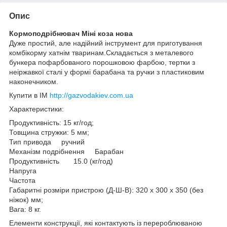
Опис
Кормоподрібнювач Міні коза нова
Дуже простий, але надійний інструмент для приготування
комбікорму хатнім тваринам.Складається з металевого
бункера пофарбованого порошковою фарбою, тертки з
неіржавкої сталі у формі барабана та ручки з пластиковим
наконечником.
Купити в ІМ
http://gazvodakiev.com.ua
Характеристики:
Продуктивність: 15 кг/год;
Товщина стружки: 5 мм;
Тип привода ручний
Механізм подрібнення Барабан
Продуктивність 15.0 (кг/год)
Напруга
Частота
Габаритні розміри пристрою (Д-Ш-В): 320 х 300 х 350 (без
ніжок) мм;
Вага: 8 кг.
Елементи конструкції, які контактують із перероблюваною