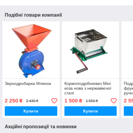
Подібні товари компанії
Зернодробарка Млинок
Кормоподрібнювач Міні
Подр
коза нова з нержавіючої
фрук
сталі
ручн
2 250
1 500
2 5
₴
₴
2 430 ₴
1 550 ₴
Купити
Купити
Акційні пропозиції та новинки