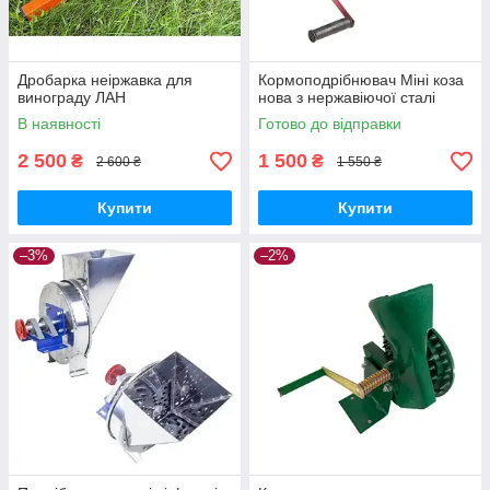
Дробарка неіржавка для
Кормоподрібнювач Міні коза
винограду ЛАН
нова з нержавіючої сталі
В наявності
Готово до відправки
2 500
1 500
₴
₴
2 600 ₴
1 550 ₴
Купити
Купити
–3%
–2%