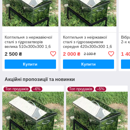
Коптильня з нержавіючої
Коптильня з неіржавкої
Вібр
сталі з гідрозатворів
сталі з гідрозакривом
2-х 
велика 510х300х300 1,6
середня 420х300х300 1,6
мм Україна
мм Україна
2 500
2 000
1 4
₴
₴
2 100 ₴
Купити
Купити
Акційні пропозиції та новинки
Топ продажів
–6%
Топ продажів
–5%