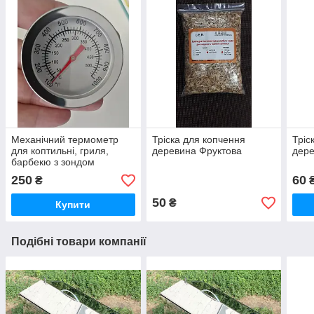
Механічний термометр
Тріска для копчення
Тріс
для коптильні, гриля,
деревина Фруктова
дере
барбекю з зондом
250
60
₴
50
₴
Купити
Подібні товари компанії