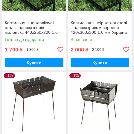
Коптильня з нержавіючої
Коптильня з неіржавкої сталі
сталі з гідрозатворів
з гідрозакривом середня
маленька 440х250х200 1,6
420х300х300 1,6 мм Україна
мм Україна
Готово до відправки
В наявності
1 700
2 000
₴
₴
1 800 ₴
2 100 ₴
Купити
Купити
–1%
–1%