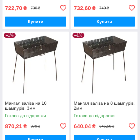
722,70
732,60
₴
₴
730 ₴
740 ₴
Купити
Купити
–1%
–1%
Мангал валіза на 10
Мангал валіза на 8 шампурів,
шампурів, 3мм
2мм
Готово до відправки
Готово до відправки
870,21
640,04
₴
₴
879 ₴
646,50 ₴
Купити
Купити