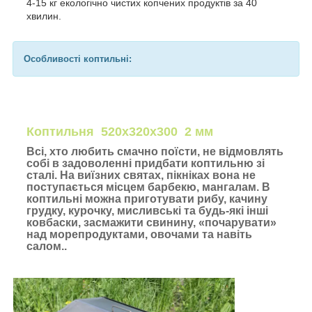
4-15 кг екологічно чистих копчених продуктів за 40
хвилин.
Особливості коптильні:
Коптильня 520х320х300 2 мм
Всі, хто любить смачно поїсти, не відмовлять
собі в задоволенні придбати коптильню зі
сталі. На виїзних святах, пікніках вона не
поступається місцем барбекю, мангалам. В
коптильні можна приготувати рибу, качину
грудку, курочку, мисливські та будь-які інші
ковбаски, засмажити свинину, «почарувати»
над морепродуктами, овочами та навіть
салом.
.