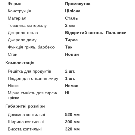
Форма
Прямокутна
Конструкція
Цілісна
Матеріал
Сталь
Товщина матеріалу
2 мм
Джерело тепла
Відкритий вогонь, Пальники
Джерело диму
Тирса
Функція гриль, барбекю
Так
Стан
Новий
Комплектація
Решітка для продуктів
2 шт.
Піддон для стікання жиру
1 шт.
Ніжки
Немає
Мірна ємність для тирси/
Ні
тріски
Габаритні розміри
Довжина коптильні
520 мм
Ширина коптильні
300 мм
Висота коптильні
320 мм