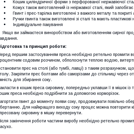
Кошик циліндричної форми з перфорованої нержавіючої стал
Кожух також виготовлений із неіржавкої сталі, який запобіга
Гвинт і прес-тарілка виготовлені з важкого металу та покриті
Ручки гвинта також виготовлені зі сталі та мають пластикові 
Індивідуальне пакування
кщо ви займаєтеся виноробством або виготовленням сирної прод
авдання.
ідготовка та принцип роботи:
еред першим застосуванням преса необхідно ретельно промити всі 
роцентним содовим розчином, обполоснути теплою водою, витерт
становити прес на столі (або тумбі, лавці) з таким розрахунком, щ
толу. Закріпити прес болтами або саморізами до стільниці через от
мність для збирання соку.
акласти в кошик преса сировину, попередньо уклавши її в мішок із
ошик преса необхідно подрібнити за допомогою корморізок.
агортати гвинт до моменту появи соку, продовжувати повільно обе
бертанню. Для найкращого виходу соку процес можна повторити к
пресовану сировину в мішку перевернути.
ісля закінчення роботи частини виробу необхідно ретельно промит
асухо.