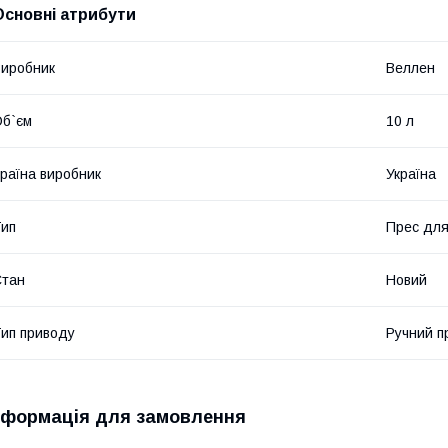
Основні атрибути
иробник
Веллен
б`єм
10 л
раїна виробник
Україна
ип
Прес для
Стан
Новий
ип приводу
Ручний п
нформація для замовлення