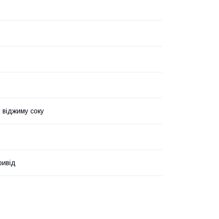
 віджиму соку
ривід