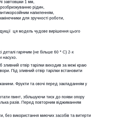
і завтовшки 1 мм,
є розбризкуванню рідин,
 антикорозійним напиленням,
накінечники для зручності роботи,
укції ця модель чудове вирішення цього
деталі гарячим (не більше 60 ° С) 2-х
и насухо.
об зливний отвір тарілки виходив за межі краю
вори. Під зливний отвір тарілки встановити
 тканини. Фрукти та овочі перед закладанням у
ртати гвинт, збільшуючи тиск до появи опору
ілька разів. Перед повторним віджиманням
и, без використання миючих засобів та витерти