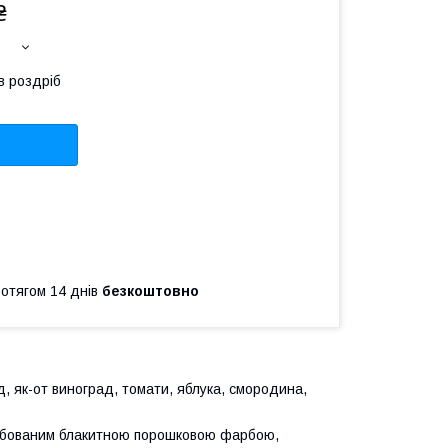
₴
в роздріб
ротягом 14 днів
безкоштовно
д, як-от виноград, томати, яблука, смородина,
бованим блакитною порошковою фарбою,