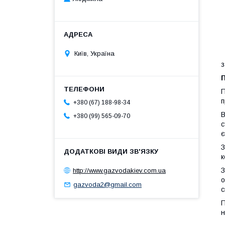
Київ, Україна
Я
з
П
П
п
+380 (67) 188-98-34
В
+380 (99) 565-09-70
с
є
З
к
З
http://www.gazvodakiev.com.ua
о
gazvoda2@gmail.com
с
П
н