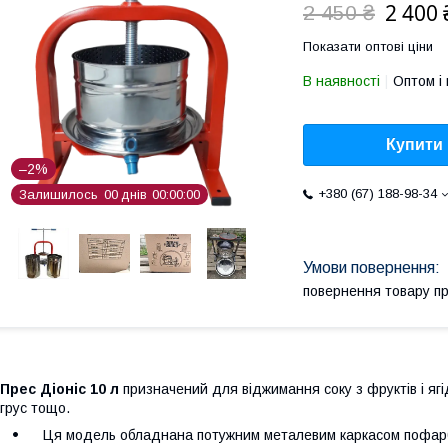
2 400 
2 450 ₴
Показати оптові ціни
В наявності
Оптом і 
Купити
–2%
+380 (67) 188-98-34
Залишилось
0
0
днів
0
0
0
0
0
0
повернення товару п
Прес Діоніс 10 л
призначений для віджимання соку з фруктів і ягі
грус тощо.
Ця модель обладнана потужним металевим каркасом пофар