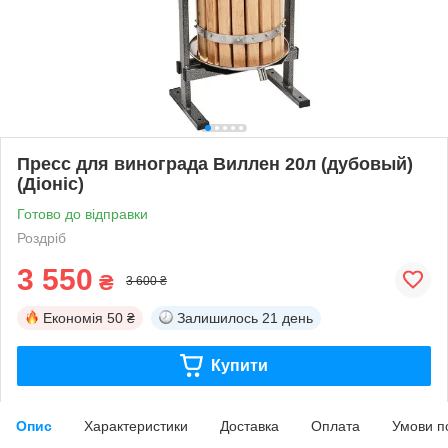
Пресс для винограда Виллен 20л (дубовый)
(Діоніс)
Готово до відправки
Роздріб
3 550
₴
3 600 ₴
Економія
50 ₴
Залишилось
21 день
Купити
Опис
Характеристики
Доставка
Оплата
Умови п