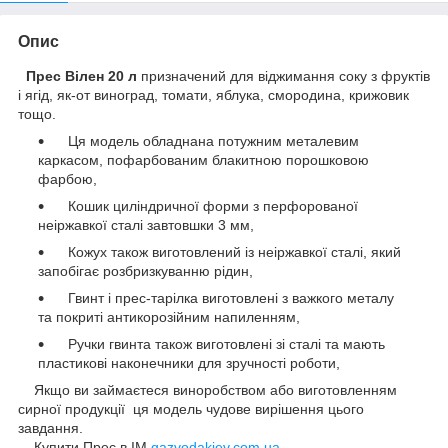
Опис
Прес Вілен 20 л
призначений для віджимання соку з фруктів
і ягід, як-от виноград, томати, яблука, смородина, крижовик
тощо.
Ця модель обладнана потужним металевим
каркасом, пофарбованим блакитною порошковою
фарбою,
Кошик циліндричної форми з перфорованої
неіржавкої сталі завтовшки 3 мм,
Кожух також виготовлений із неіржавкої сталі, який
запобігає розбризкуванню рідин,
Гвинт і прес-тарілка виготовлені з важкого металу
та покриті антикорозійним напиленням,
Ручки гвинта також виготовлені зі сталі та мають
пластикові наконечники для зручності роботи,
Якщо ви займаєтеся виноробством або виготовленням
сирної продукції ця модель чудове вирішення цього
завдання.
Купити Прес в ІМ
gazvodakiev.com.ua