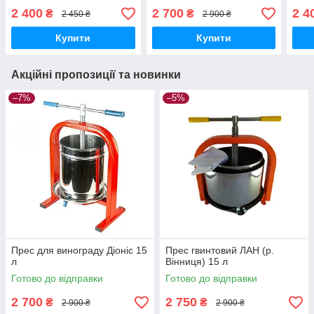
2 400
2 700
2 4
₴
₴
2 450 ₴
2 900 ₴
Купити
Купити
Акційні пропозиції та новинки
–7%
–5%
Прес для винограду Діоніс 15
Прес гвинтовий ЛАН (р.
л
Вінниця) 15 л
Готово до відправки
Готово до відправки
2 700
2 750
₴
₴
2 900 ₴
2 900 ₴