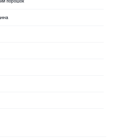
ий порошок
анна