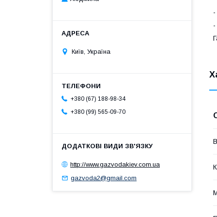
-
-
Г
Київ, Україна
Х
+380 (67) 188-98-34
+380 (99) 565-09-70
В
http://www.gazvodakiev.com.ua
К
gazvoda2@gmail.com
М