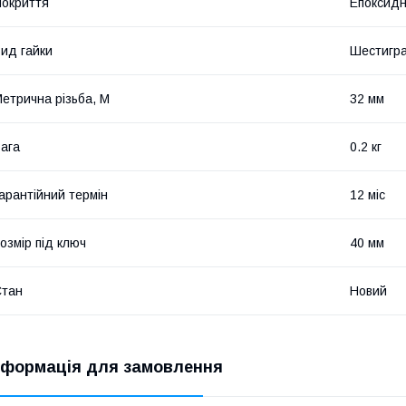
окриття
Епоксидн
ид гайки
Шестигр
етрична різьба, М
32 мм
ага
0.2 кг
арантійний термін
12 міс
озмір під ключ
40 мм
Стан
Новий
нформація для замовлення