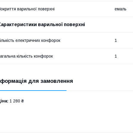
окриття варильної поверхні
емаль
Характеристики варильної поверхні
ількість електричних конфорок
1
агальна кількість конфорок
1
нформація для замовлення
іна:
1 280 ₴