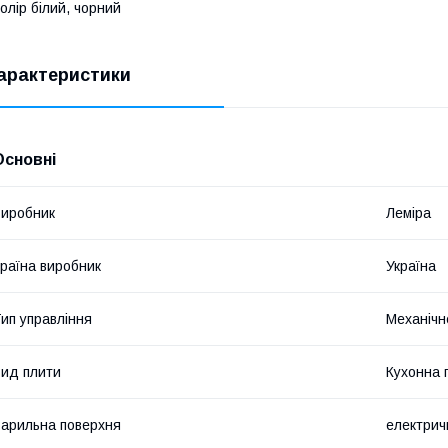
олір білий, чорний
арактеристики
Основні
иробник
Леміра
раїна виробник
Україна
ип управління
Механічн
ид плити
Кухонна 
арильна поверхня
електрич