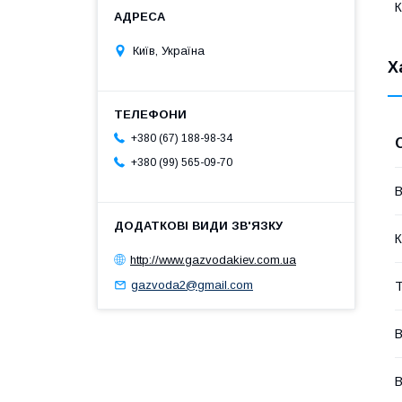
К
Київ, Україна
Х
+380 (67) 188-98-34
+380 (99) 565-09-70
В
К
http://www.gazvodakiev.com.ua
gazvoda2@gmail.com
Т
В
В