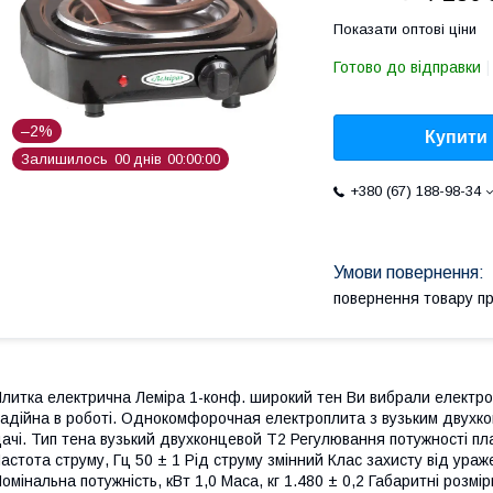
Показати оптові ціни
Готово до відправки
–2%
Купити
Залишилось
0
0
днів
0
0
0
0
0
0
+380 (67) 188-98-34
повернення товару п
литка електрична Леміра 1-конф. широкий тен Ви вибрали електропл
адійна в роботі. Однокомфорочная електроплита з вузьким двухко
ачі. Тип тена вузький двухконцевой Т2 Регулювання потужності пл
астота струму, Гц 50 ± 1 Рід струму змінний Клас захисту від ура
омінальна потужність, кВт 1,0 Маса, кг 1.480 ± 0,2 Габаритні розм