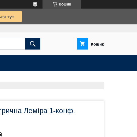
Кошик
Кошик
трична Леміра 1-конф.
₴