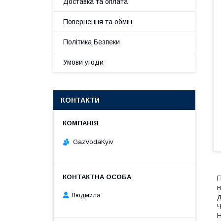
Доставка та оплата
Повернення та обмін
Політика Безпеки
Умови угоди
КОНТАКТИ
GazVodaKyiv
П
н
Людмила
д
Ч
Н