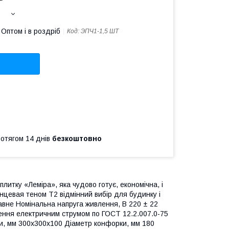
Оптом і в роздріб
Код:
ЭПЧ1-1,5 ШТ
ротягом 14 днів
безкоштовно
итку «Леміра», яка чудово готує, економічна, і
нцевая теном Т2 відмінний вибір для будинку і
авне Номінальна напруга живлення, В 220 ± 22
ження електричним струмом по ГОСТ 12.2.007.0-75
іри, мм 300х300х100 Діаметр конфорки, мм 180