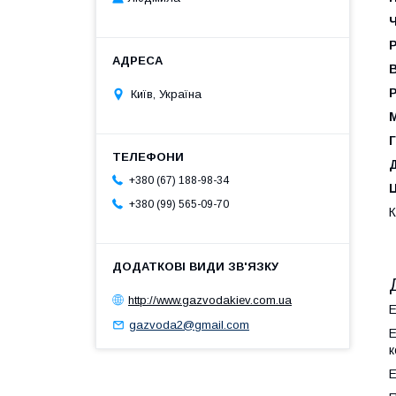
Р
Київ, Україна
М
Г
+380 (67) 188-98-34
+380 (99) 565-09-70
К
http://www.gazvodakiev.com.ua
Е
gazvoda2@gmail.com
Е
к
Е