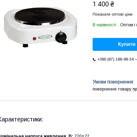
1 400 ₴
Показати оптові ціни
В наявності
Оптом і 
Купити
+380 (67) 188-98-34
повернення товару п
Характеристики:
омінальна напруга живлення, В:
220±22