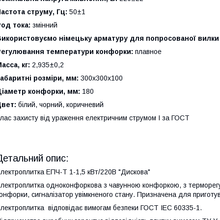
Ч
астота струму, Гц:
50±1
од тока:
змінний
Використовуємо німецьку арматуру для попросованої вилки
Регулювання температури конфорки:
плавное
асса, кг:
2,935±0,2
абаритні розміри, мм:
300х300х100
Діаметр конфорки, мм:
180
Цвет:
білий, чорний, коричневий
лас захисту від ураження електричним струмом I за ГОСТ
Детальний опис:
лектроплитка ЕПЧ-Т 1-1,5 кВт/220В "Дискова"
лектроплитка одноконфоркова з чавунною конфоркою, з терморег
онфорки, сигналізатор увімкненого стану. Призначена для приготува
лектроплитка відповідає вимогам безпеки ГОСТ IEC 60335-1.