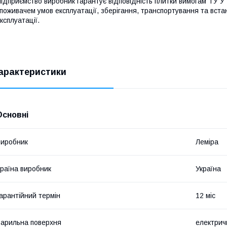
ідприємство виробник гарантує відповідність плитки вимогам ТУ У
поживачем умов експлуатації, зберігання, транспортування та встан
ксплуатації.
арактеристики
Основні
иробник
Леміра
раїна виробник
Україна
арантійний термін
12 міс
арильна поверхня
електрич