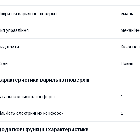
окриття варильної поверхні
емаль
ип управління
Механічн
ид плити
Кухонна 
Стан
Новий
Характеристики варильної поверхні
агальна кількість конфорок
1
ількість електричних конфорок
1
Додаткові функції і характеристики