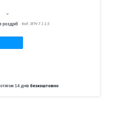
в роздріб
Код:
ЭПЧ-Т 1-1,5
ротягом 14 днів
безкоштовно