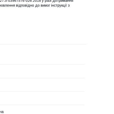
 27.5-03967576-026:2018 у разі дотримання
овлення відповідно до вимог інструкції з
на