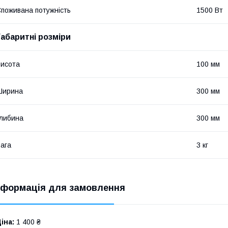
поживана потужність
1500 Вт
Габаритні розміри
исота
100 мм
Ширина
300 мм
либина
300 мм
ага
3 кг
нформація для замовлення
іна:
1 400 ₴