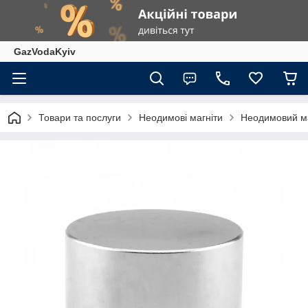
GazVodaKyiv
Товари та послуги
Неодимові магніти
Неодимовий ма