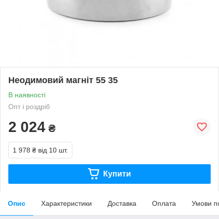
Неодимовий магніт 55 35
В наявності
Опт і роздріб
2 024
₴
1 978 ₴
від 10 шт.
Купити
Опис
Характеристики
Доставка
Оплата
Умови п