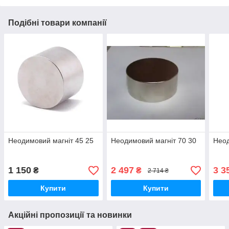
Подібні товари компанії
Неодимовий магніт 45 25
Неодимовий магніт 70 30
Неод
1 150
2 497
3 3
₴
₴
2 714 ₴
Купити
Купити
Акційні пропозиції та новинки