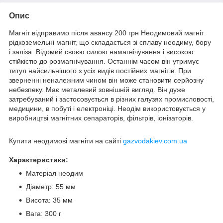
Опис
Магніт відправимо після авансу 200 грн Неодимовий магніт
рідкоземельні магніт, що складається зі сплаву неодиму, бору
і заліза. Відомий своєю силою намагнічування і високою
стійкістю до розмагнічування. Останнім часом він утримує
титул найсильнішого з усіх видів постійних магнітів. При
зверненні неналежним чином він може становити серйозну
небезпеку. Має металевий зовнішній вигляд. Він дуже
затребуваний і застосовується в різних галузях промисловості,
медицини, в побуті і електроніці. Неодім використовується у
виробництві магнітних сепараторів, фільтрів, іонізаторів.
Купити неодимові магніти на сайті
gazvodakiev.com.ua
Характеристики:
Матеріал неодим
Діаметр: 55 мм
Висота: 35 мм
Вага: 300 г