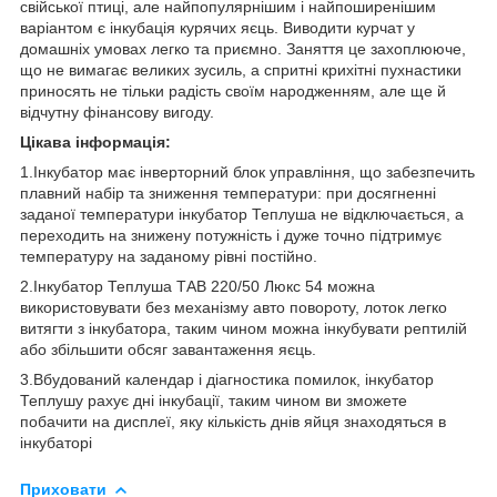
свійської птиці, але найпопулярнішим і найпоширенішим
варіантом є інкубація курячих яєць. Виводити курчат у
домашніх умовах легко та приємно. Заняття це захоплююче,
що не вимагає великих зусиль, а спритні крихітні пухнастики
приносять не тільки радість своїм народженням, але ще й
відчутну фінансову вигоду.
Цікава інформація:
1.Інкубатор має інверторний блок управління, що забезпечить
плавний набір та зниження температури: при досягненні
заданої температури інкубатор Теплуша не відключається, а
переходить на знижену потужність і дуже точно підтримує
температуру на заданому рівні постійно.
2.Інкубатор Теплуша ТАВ 220/50 Люкс 54 можна
використовувати без механізму авто повороту, лоток легко
витягти з інкубатора, таким чином можна інкубувати рептилій
або збільшити обсяг завантаження яєць.
3.Вбудований календар і діагностика помилок, інкубатор
Теплушy рахує дні інкубації, таким чином ви зможете
побачити на дисплеї, яку кількість днів яйця знаходяться в
інкубаторі
Приховати