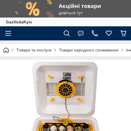
GazVodaKyiv
Товари та послуги
Товари народного споживання
Ін