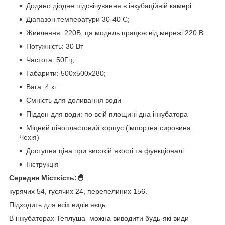
Додано діодне підсвічування в інкубаційній камері
Діапазон температури 30-40 С;
Живлення: 220В, ця модель працює від мережі 220 В
Потужність: 30 Вт
Частота: 50Гц;
Габарити: 500х500х280;
Вага: 4 кг.
Ємність для доливання води
Піддон для води: по всій площині дна інкубатора
Міцний пінопластовий корпус (імпортна сировина
Чехія)
Доступна ціна при високій якості та функціоналі
Інструкція
Середня Місткість:🐣
курячих 54, гусячих 24, перепелиних 156.
Підходить для всіх видів яєць
В інкубаторах Теплуша можна виводити будь-які види