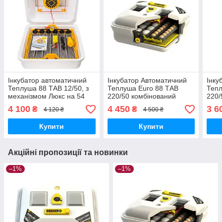
Інкубатор автоматичний
Інкубатор Автоматичний
Інку
Теплуша 88 ТАВ 12/50, з
Теплуша Euro 88 ТАВ
Тепл
механізмом Люкс на 54
220/50 комбінований
220/
яйця (тен, вологомір +
корпус! Новинка!
корп
4 100
4 450
3 6
₴
₴
4 120 ₴
4 500 ₴
адаптор 12В)
Купити
Купити
Акційні пропозиції та новинки
–1%
–1%