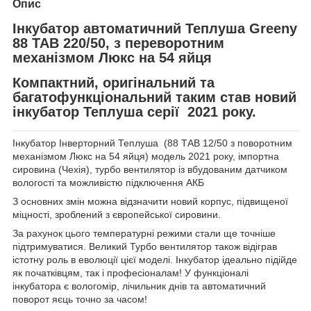
Опис
Інкубатор автоматичний Теплуша Greeny
88 ТАВ 220/50, з переворотним
механізмом Люкс на 54 яйця
Компактний, оригінальний та
багатофункціональний таким став новий
інкубатор Теплуша серії 2021 року.
Інкубатор Інверторний Теплуша (88 ТАВ 12/50 з поворотним
механізмом Люкс на 54 яйця) модель 2021 року, імпортна
сировина (Чехія), турбо вентилятор із вбудованим датчиком
вологості та можливістю підключення АКБ
З основних змін можна відзначити новий корпус, підвищеної
міцності, зроблений з європейської сировини.
За рахунок цього температурні режими стали ще точніше
підтримуватися. Великий Турбо вентилятор також відіграв
істотну роль в еволюції цієї моделі. Інкубатор ідеально підійде
як початківцям, так і професіоналам! У функціоналі
інкубатора є вологомір, лічильник днів та автоматичний
поворот яєць точно за часом!