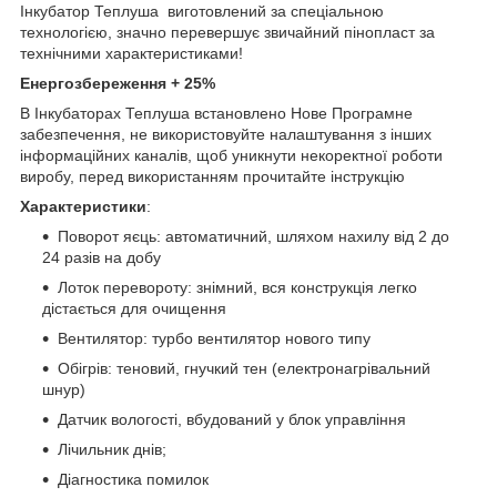
Інкубатор Теплуша виготовлений за спеціальною
технологією, значно перевершує звичайний пінопласт за
технічними характеристиками!
Енергозбереження + 25%
В Інкубаторах Теплуша встановлено Нове Програмне
забезпечення, не використовуйте налаштування з інших
інформаційних каналів, щоб уникнути некоректної роботи
виробу, перед використанням прочитайте інструкцію
Характеристики
:
Поворот яєць: автоматичний, шляхом нахилу від 2 до
24 разів на добу
Лоток перевороту: знімний, вся конструкція легко
дістається для очищення
Вентилятор: турбо вентилятор нового типу
Обігрів: теновий, гнучкий тен (електронагрівальний
шнур)
Датчик вологості, вбудований у блок управління
Лічильник днів;
Діагностика помилок