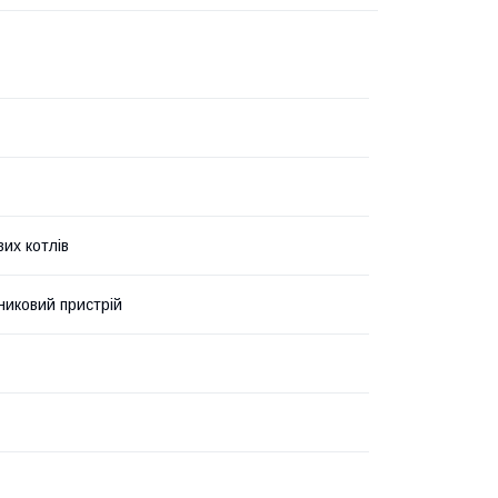
их котлів
никовий пристрій