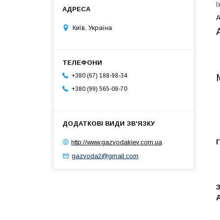
ї
А
Київ, Україна
+380 (67) 188-98-34
+380 (99) 565-09-70
http://www.gazvodakiev.com.ua
Г
gazvoda2@gmail.com
З