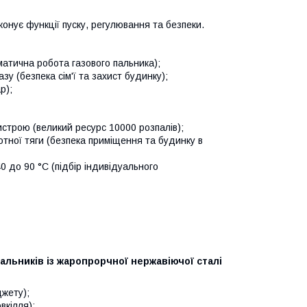
нує функції пуску, регулювання та безпеки.
атична робота газового пальника);
у (безпека сім'ї та захист будинку);
р);
строю (великий ресурс 10000 розпалів);
отної тяги (безпека приміщення та будинку в
 до 90 °С (підбір індивідуального
льників із жаропрорчної нержавіючої сталі
джету);
вкілля);