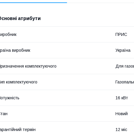
Основні атрибути
иробник
ПРИС
раїна виробник
Україна
ризначення комплектуючого
Для газов
ип комплектуючого
Газопаль
отужність
16 кВт
Стан
Новий
арантійний термін
12 міс