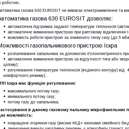
х роботою.
втоматика газова 630 EUROSIT не вимагає електроживлення та вико
Автоматика газова 630 EUROSIT дозволяє:
автоматична підтримка заданої температури теплоносія (автом
автоматичне вимкнення пристрою при раптовому відключенні газ
можливість роботи пристрою за зниженого тиску газу (до 5 мба
Можливості газопальникового пристрою Іскра
розпалювання запальника за допомогою п'єзоелектричного при
автоматичне вимкнення пристрою за відсутності тяги або звор
цілому);
регулювання температури теплоносія (водяного контуру) від 40
комфортного режиму);
ПП Іскра має функцію регулювання:
максимального потоку газу;
мінімального потоку газу;
потоку газу до запальника.
астосування в даному газовому пальнику мікрофакельних па
дає можливість:
покращене згоряння газу (високе ККД+ економія сімейного бю
зменшення викиду шкідливих речовин, у атмосферу (захист до