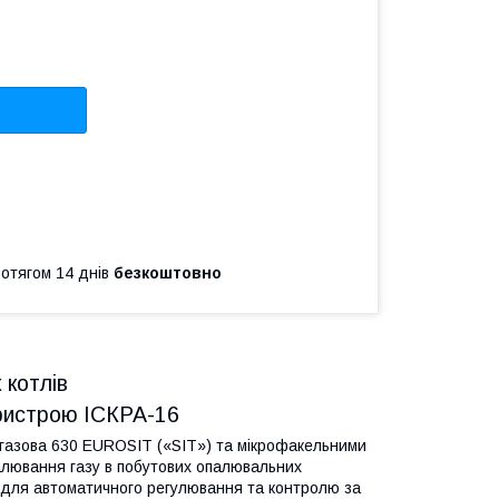
ротягом 14 днів
безкоштовно
 котлів
пристрою
ІСКРА-16
а газова 630 EUROSIT («SIT») та мікрофакельними
палювання газу в побутових опалювальних
ж для автоматичного регулювання та контролю за