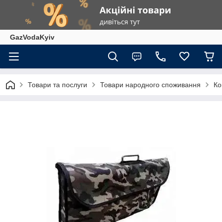
GazVodaKyiv
Товари та послуги
Товари народного споживання
Ко