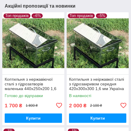
Акційні пропозиції та новинки
Топ продажів
–6%
Топ продажів
–5%
Коптильня з нержавіючої
Коптильня з неіржавкої сталі
сталі з гідрозатворів
з гідрозакривом середня
маленька 440х250х200 1,6
420х300х300 1,6 мм Україна
мм Україна
Готово до відправки
В наявності
1 700
2 000
₴
₴
1 800 ₴
2 100 ₴
Купити
Купити
–1%
–1%