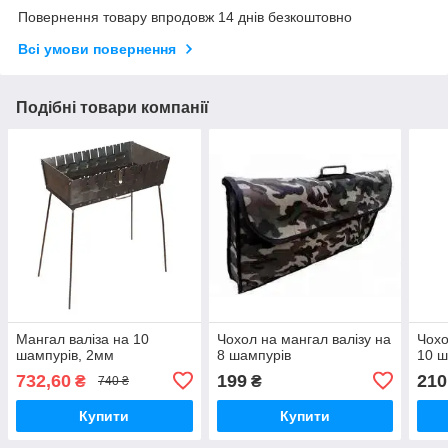
Повернення товару впродовж 14 днів безкоштовно
Всі умови повернення
Подібні товари компанії
Мангал валіза на 10
Чохол на мангал валізу на
Чохо
шампурів, 2мм
8 шампурів
10 ш
732,60
199
210
₴
₴
740 ₴
Купити
Купити