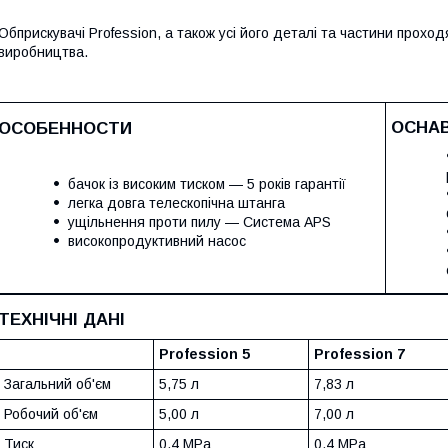
Обприскувачі Profession, а також усі його деталі та частини прохо
виробництва.
ОСНА
ОСОБЕННОСТИ
бачок із високим тиском — 5 років гарантії
легка довга телескопічна штанга
ущільнення проти пилу — Система APS
високопродуктивний насос
ТЕХНІЧНІ ДАНІ
Profession 5
Profession 7
Загальний об'єм
5,75 л
7,83 л
Робочий об'єм
5,00 л
7,00 л
Тиск
0,4 MPa
0,4 MPa