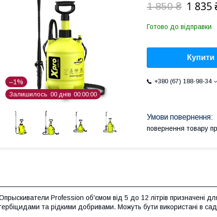
1 835 
1 850 ₴
Готово до відправки
Купити
+380 (67) 188-98-34
–1%
Залишилось
0
0
днів
0
0
0
0
0
0
повернення товару п
Опрыскиватели Profession об'ємом від 5 до 12 літрів призначені д
гербіцидами та рідкими добривами. Можуть бути використані в садах