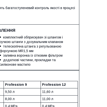
дять багатоступеневий контроль якості в процесі
ВЛЕННЯ
комплектний обприскувач зі шлангом і
ручкою штанги з дозувальним клапаном
телескопічна штанга з регульованою
форсункою МR1,5 мм
заливна воронка із сітковим фільтром
додаткові частини, прокладки та
силіконове мастило
Profession 9
Profession 12
9,50 л
11,60 л
8,00 л
11,00 л
0,4 MPa
0,4 MPa