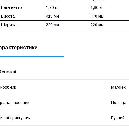
Вага нетто
1,70 кг
1,80 кг
Висота
415 мм
470 мм
Ширина
220 мм
220 мм
арактеристики
Основні
иробник
Marolex
раїна виробник
Польща
ип обприскувача
Ручний