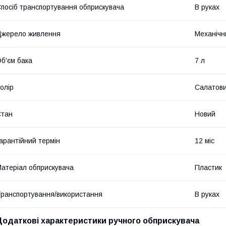
посіб транспортування обприскувача
В руках
жерело живлення
Механічн
б'єм бака
7 л
олір
Салатов
Стан
Новий
арантійний термін
12 міс
атеріал обприскувача
Пластик
ранспортування/використання
В руках
Додаткові характеристики ручного обприскувача