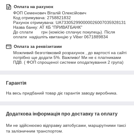
Оплата на рахунок
ФОП Семенович Віталій Олексійович

Код отримувача: 2758821832

Рахунок отримувача: UA733052990000026007035928131

Назва банку: АТ КБ "ПРИВАТБАНК"

До сплати       грн (комісію сплачує покупець). Після 
оплати  надішліть квитанцію у Viber 0671889834
Оплата за реквізитами
Можливий безготівковий розрахунок , до вартості на сайті 
потрібно ще додати 5%. Важливо! Ми не є платниками 
ПДВ. ( ФОП спрощеної системи оподаткування 2 група)
Гарантія
На весь придбаний товар діє гарантія заводу виробника. 
Додаткова інформація про доставку та оплату
Ми не здійснюємо відправку автобусами, маршрутними таксі
та залізничним транспортом.