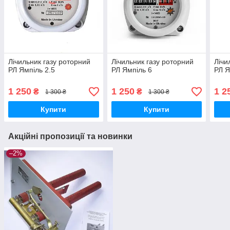
Лічильник газу роторний
Лічильник газу роторний
Лічи
РЛ Ямпіль 2.5
РЛ Ямпіль 6
РЛ Я
1 250
1 250
1 2
₴
₴
1 300 ₴
1 300 ₴
Купити
Купити
Акційні пропозиції та новинки
–2%