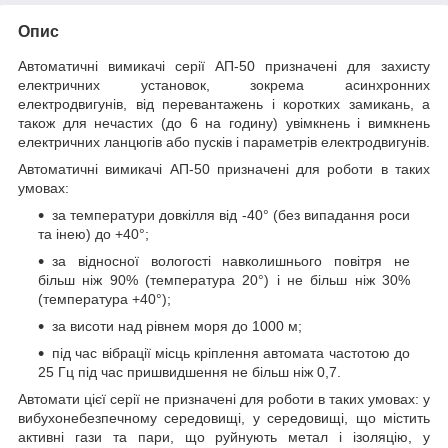
Опис
Автоматичні вимикачі серії АП-50 призначені для захисту
електричних установок, зокрема асинхронних
електродвигунів, від перевантажень і коротких замикань, а
також для нечастих (до 6 на годину) увімкнень і вимкнень
електричних ланцюгів або пусків і параметрів електродвигунів.
Автоматичні вимикачі АП-50 призначені для роботи в таких
умовах:
за температури довкілля від -40° (без випадання роси
та інею) до +40°;
за відносної вологості навколишнього повітря не
більш ніж 90% (температура 20°) і не більш ніж 30%
(температура +40°);
за висоти над рівнем моря до 1000 м;
під час вібрації місць кріплення автомата частотою до
25 Гц під час пришвидшення не більш ніж 0,7.
Автомати цієї серії не призначені для роботи в таких умовах: у
вибухонебезпечному середовищі, у середовищі, що містить
активні гази та пари, що руйнують метал і ізоляцію, у