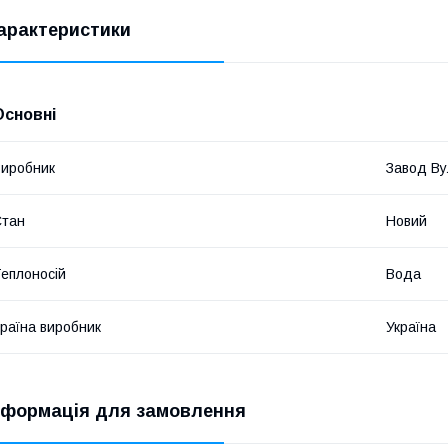
арактеристики
Основні
иробник
Завод Ву
Стан
Новий
еплоносій
Вода
раїна виробник
Україна
нформація для замовлення