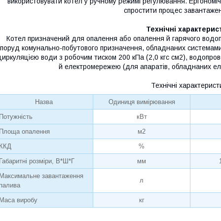
використовувати котел у ручному режимі регулювання. Ергономі
спростити процес завантаже
Технічні характерис
Котел призначений для опалення або опалення й гарячого водоп
споруд комунально-побутового призначення, обладнаних системам
циркуляцією води з робочим тиском 200 кПа (2,0 кгс см2), водопро
й електромережею (для апаратів, обладнаних е
Технічні характерист
Назва
Одиниця вимірювання
Потужність
кВт
Площа опалення
м2
ККД
%
Габаритні розміри, В*Ш*Г
мм
Максимальне завантаження
л
палива
Маса виробу
кг