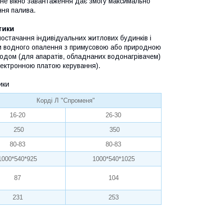
чне вікно завантаження дає змогу максимально
ння палива.
тики
остачання індивідуальних житлових будинків і
и водного опалення з примусовою або природною
водом (для апаратів, обладнаних водонагрівачем)
лектронною платою керування).
ики
Корді Л "Спроменя"
16-20
26-30
250
350
80-83
80-83
1000*540*925
1000*540*1025
87
104
231
253