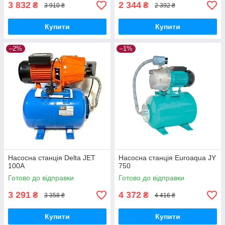
3 832
2 344
₴
₴
3 910 ₴
2 392 ₴
Купити
Купити
–2%
–1%
Насосна станція Delta JET
Насосна станція Euroaqua JY
100A
750
Готово до відправки
Готово до відправки
3 291
4 372
₴
₴
3 358 ₴
4 416 ₴
Купити
Купити