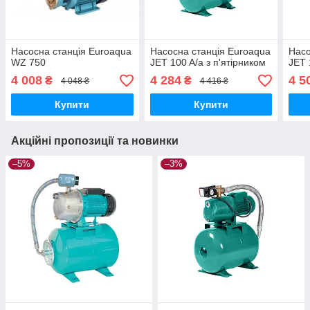
Насосна станція Euroaqua
Насосна станція Euroaqua
Насо
WZ 750
JET 100 A/a з п'ятірником
JET 
4 008
4 284
4 5
₴
₴
4 048 ₴
4 416 ₴
Купити
Купити
Акційні пропозиції та новинки
–5%
–3%