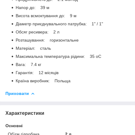
Напор до: 39 м
Висота всмоктування до: 9 м
Діаметр приєднувального патрубка: 1" / 1"
Обсяг ресивера: 2 л
Розташування: горизонтальне
Матеріал: сталь
Максимальна температура рідини: 35 oС
Вага: 7.4 кг
Гарантія: 12 місяців
Країна виробник: Польща
Приховати
Характеристики
Основні
Об'єм гідробака
2 л