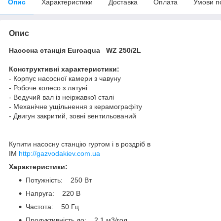
Опис
Характеристики
Доставка
Оплата
Умови п
Опис
Насосна станція Euroaqua WZ 250/2L
Конструктивні характеристики:
- Корпус насосної камери з чавуну
- Робоче колесо з латуні
- Ведучий вал із неіржавкої сталі
- Механічне ущільнення з керамографіту
- Двигун закритий, зовні вентильований
Купити насосну станцію гуртом і в роздріб в
ІМ
http://gazvodakiev.com.ua
Характеристики:
Потужність: 250 Вт
Напруга: 220 В
Частота: 50 Гц
Продуктивність до: 2.1 м3/год