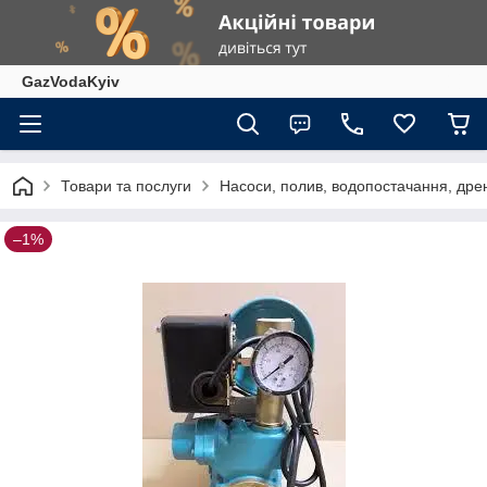
GazVodaKyiv
Товари та послуги
Насоси, полив, водопостачання, дрен
–1%