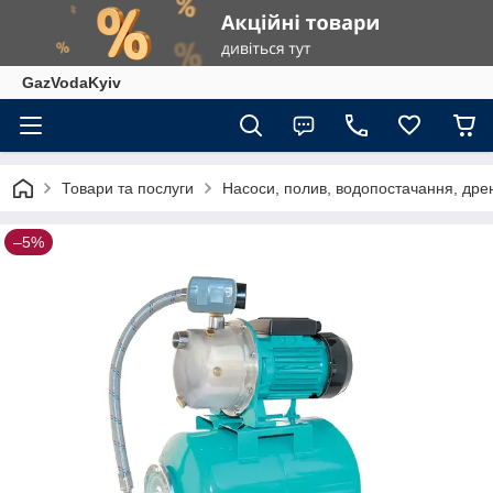
GazVodaKyiv
Товари та послуги
Насоси, полив, водопостачання, дрен
–5%