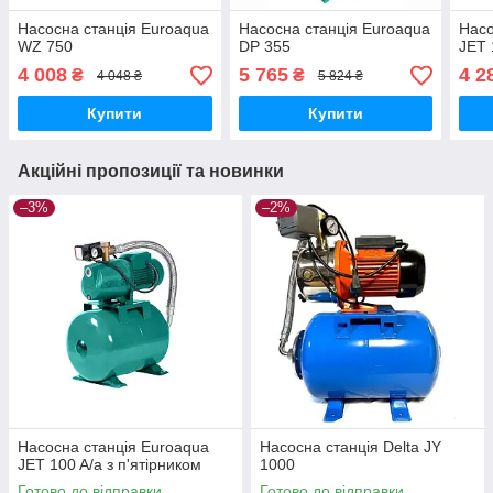
Насосна станція Euroaqua
Насосна станція Euroaqua
Насо
WZ 750
DP 355
JET 
4 008
5 765
4 2
₴
₴
4 048 ₴
5 824 ₴
Купити
Купити
Акційні пропозиції та новинки
–3%
–2%
Насосна станція Euroaqua
Насосна станція Delta JY
JET 100 A/a з п'ятірником
1000
Готово до відправки
Готово до відправки