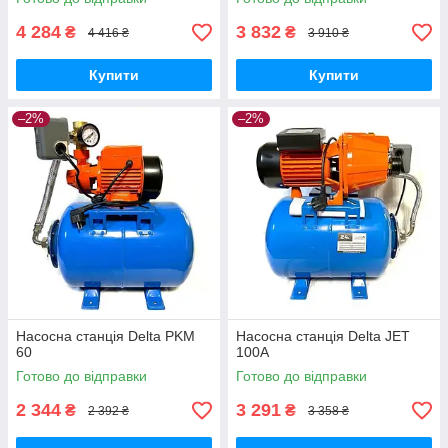
4 284
3 832
₴
₴
4 416 ₴
3 910 ₴
Купити
Купити
–2%
–2%
Насосна станція Delta PKM
Насосна станція Delta JET
60
100A
Готово до відправки
Готово до відправки
2 344
3 291
₴
₴
2 392 ₴
3 358 ₴