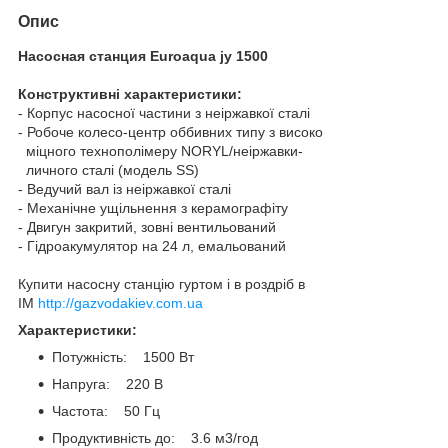
Опис
Насосная станция Euroaqua jy 1500
Конструктивні характеристики:
- Корпус насосної частини з неіржавкої сталі
- Робоче колесо-центр оббивних типу з високо
міцного технополімеру NORYL/неіржавки-
личного сталі (модель SS)
- Ведучий вал із неіржавкої сталі
- Механічне ущільнення з керамографіту
- Двигун закритий, зовні вентильований
- Гідроакумулятор на 24 л, емальований
Купити насосну станцію гуртом і в роздріб в
ІМ
http://gazvodakiev.com.ua
Характеристики:
Потужність: 1500 Вт
Напруга: 220 В
Частота: 50 Гц
Продуктивність до: 3.6 м3/год