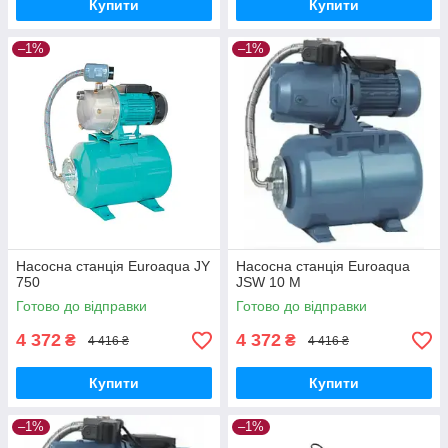
Купити
Купити
–1%
–1%
Насосна станція Euroaqua JY
Насосна станція Euroaqua
750
JSW 10 M
Готово до відправки
Готово до відправки
4 372
4 372
₴
₴
4 416 ₴
4 416 ₴
Купити
Купити
–1%
–1%