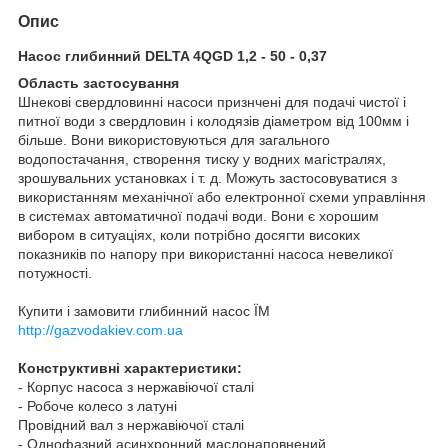
Опис
Насос глибинний DELTA 4QGD 1,2 - 50 - 0,37
Область застосування
Шнекові свердловинні насоси признчені для подачі чистої і
питної води з свердловин і колодязів діаметром від 100мм і
більше. Вони використовуються для загального
водопостачання, створення тиску у водних магістралях,
зрошувальних установках і т. д. Можуть застосовуватися з
використанням механічної або електронної схеми управління
в системах автоматичної подачі води. Вони є хорошим
вибором в ситуаціях, коли потрібно досягти високих
показників по напору при використанні насоса невеликої
потужності.
Купити і замовити глибинний насос ЇМ
http://gazvodakiev.com.ua
Конструктивні характеристики:
- Корпус насоса з нержавіючої сталі
- Робоче колесо з латуні
Провідний вал з нержавіючої сталі
- Однофазний асинхронний маслонаповнений