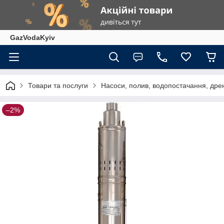
GazVodaKyiv
Товари та послуги
Насоси, полив, водопостачання, дрен
–2%