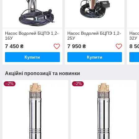
Насос Водолей БЦПЭ 1,2-
Насос Водолей БЦПЭ 1,2-
Насо
16У
25У
32У
7 450
7 950
8 5
₴
₴
Купити
Купити
Акційні пропозиції та новинки
–2%
–2%