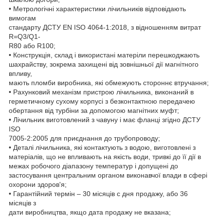
• Метрологічні характеристики лічильників відповідають
вимогам
стандарту ДСТУ EN ISO 4064-1:2018, з відношенням витрат
R=Q3/Q1-
R80 або R100;
• Конструкція, склад і використані матеріли перешкоджають
шахрайству, зокрема захищені від зовнішньої дії магнітного
впливу,
мають пломби виробника, які обмежують стороннє втручання;
• Рахунковий механізм пристрою лічильника, виконаний в
герметичному сухому корпусі з безконтактною передачею
обертання від турбіни за допомогою магнітних муфт;
• Лічильник виготовлений з чавуну і має фланці згідно ДСТУ
ISO
7005-2:2005 для приєднання до трубопроводу;
• Деталі лічильника, які контактують з водою, виготовлені з
матеріалів, що не впливають на якість води, тривкі до її дії в
межах робочого діапазону температур і допущені до
застосування центральним органом виконавчої влади в сфері
охорони здоров'я;
• Гарантійний термін – 30 місяців с дня продажу, або 36
місяців з
дати виробництва, якщо дата продажу не вказана;