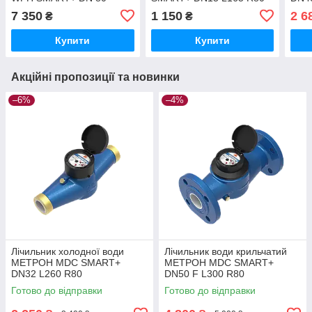
,15 мм
7 350
1 150
2 6
₴
₴
Купити
Купити
Акційні пропозиції та новинки
–6%
–4%
Лічильник холодної води
Лічильник води крильчатий
МЕТРОН MDC SMART+
МЕТРОН MDC SMART+
DN32 L260 R80
DN50 F L300 R80
Готово до відправки
Готово до відправки