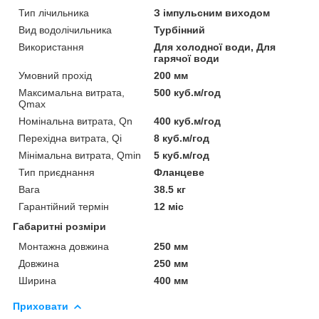
Тип лічильника
З імпульсним виходом
Вид водолічильника
Турбінний
Використання
Для холодної води, Для
гарячої води
Умовний прохід
200 мм
Максимальна витрата,
500 куб.м/год
Qmax
Номінальна витрата, Qn
400 куб.м/год
Перехідна витрата, Qi
8 куб.м/год
Мінімальна витрата, Qmin
5 куб.м/год
Тип приєднання
Фланцеве
Вага
38.5 кг
Гарантійний термін
12 міс
Габаритні розміри
Монтажна довжина
250 мм
Довжина
250 мм
Ширина
400 мм
Приховати