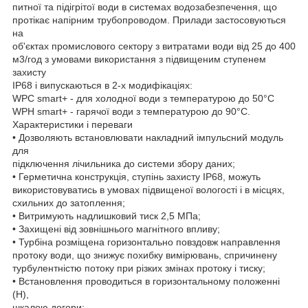
питної та підігрітої води в системах водозабезпечення, що
протікає напірним трубопроводом. Прилади застосовуються
на
об'єктах промислового сектору з витратами води від 25 до 400
м3/год з умовами використання з підвищеним ступенем
захисту
IP68 і випускаються в 2-х модифікаціях:
WPC smart+ - для холодної води з температурою до 50°С
WPH smart+ - гарячої води з температурою до 90°C.
Характеристики і переваги
• Дозволяють встановлювати накладний імпульсний модуль
для
підключення лічильника до системи збору даних;
• Герметична конструкція, ступінь захисту IP68, можуть
використовуватись в умовах підвищеної вологості і в місцях,
схильних до затоплення;
• Витримують надлишковий тиск 2,5 МПа;
• Захищені від зовнішнього магнітного впливу;
• Турбіна розміщена горизонтально повздовж направлення
протоку води, що знижує похибку вимірювань, спричинену
турбулентністю потоку при різких змінах протоку і тиску;
• Встановлення проводиться в горизонтальному положенні
(Н),
шкалою догори;