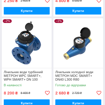
2 250
4 800
₴
₴
2 400 ₴
5 000 ₴
Купити
Купити
–2%
–1%
Лічильник води турбінний
Лічильник холодної води
МЕТРОН WPC SMART+,
МЕТРОН MDC SMART+
WPH SMART+ DN 100
DN40 L300 R80
В наявності
Готово до відправки
8 200
2 680
₴
₴
8 400 ₴
2 720 ₴
Купити
Купити