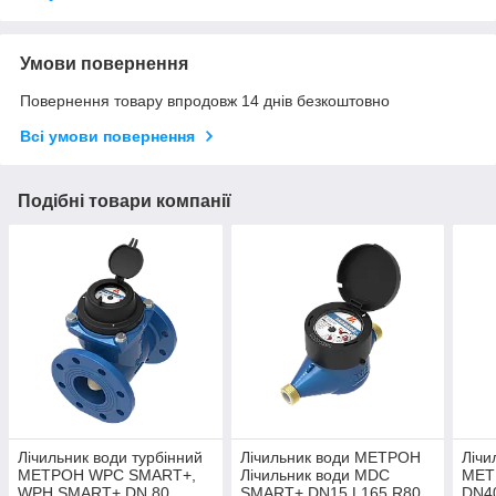
Умови повернення
Повернення товару впродовж 14 днів безкоштовно
Всі умови повернення
Подібні товари компанії
Лічильник води турбінний
Лічильник води МЕТРОН
Лічи
МЕТРОН WPC SMART+,
Лічильник води MDC
МЕТ
WPH SMART+ DN 80
SMART+ DN15 L165 R80
DN4