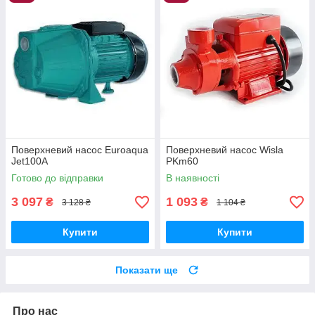
Поверхневий насос Euroaqua
Поверхневий насос Wisla
Jet100A
PKm60
Готово до відправки
В наявності
3 097
1 093
₴
₴
3 128 ₴
1 104 ₴
Купити
Купити
Показати ще
Про нас