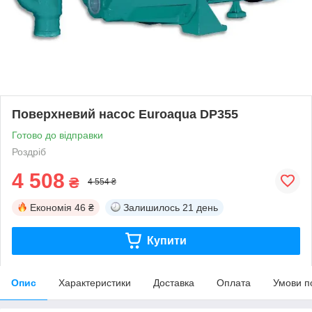
Поверхневий насос Euroaqua DP355
Готово до відправки
Роздріб
4 508
₴
4 554 ₴
Економія
46 ₴
Залишилось
21 день
Купити
Опис
Характеристики
Доставка
Оплата
Умови п