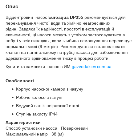
Опис
Відцентровий насос
Euroaqua DP355
рекомендується для
перекачування чистої води та хімічно неагресивних
рідин. Завдяки їх надійності, простоті в експлуатації й
економності, ці насоси можуть з успіхом застосовуватися в
побуті у всіх випадках, коли глибина всмоктування перевищує
нормальні межі (9 метрів). Рекомендується встановлювати
клапан на нагнітальному патрубці насоса для забезпечення
адекватного врівноваження тиску в процесі роботи.
Купити та замовити насос в ИМ
gazvodakiev.com.ua
Особливості
Корпус насосної камери з чавуну
Робоче колесо з латуні
Ведучий вал із неіржавкої сталі
Ступінь захисту IP44
Характеристики
Способ установки насоса Поверхневий
Максимальний напір 38 (м)