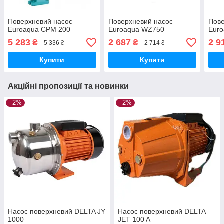
Поверхневий насос
Поверхневий насос
Пове
Euroaqua CPM 200
Euroaqua WZ750
Eur
5 283
2 687
2 9
₴
₴
5 336 ₴
2 714 ₴
Купити
Купити
Акційні пропозиції та новинки
–2%
–2%
Насос поверхневий DELTA JY
Насос поверхневий DELTA
1000
JET 100 A