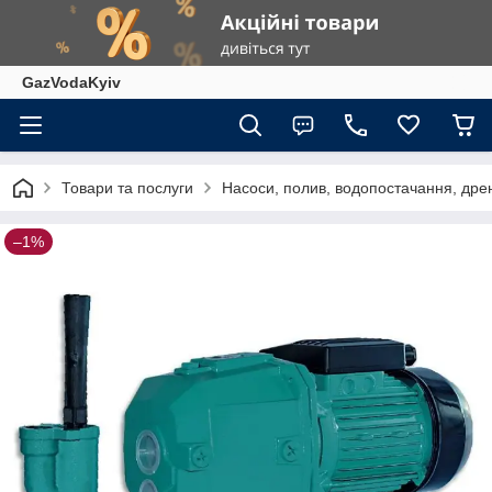
GazVodaKyiv
Товари та послуги
Насоси, полив, водопостачання, дрен
–1%