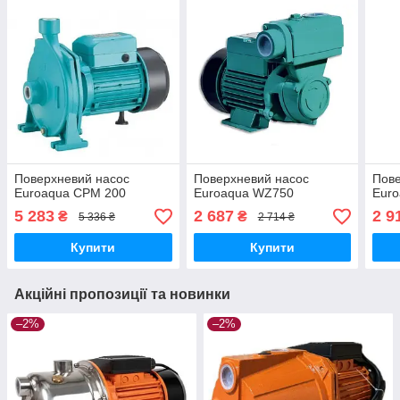
Поверхневий насос
Поверхневий насос
Пове
Euroaqua CPM 200
Euroaqua WZ750
Eur
5 283
2 687
2 9
₴
₴
5 336 ₴
2 714 ₴
Купити
Купити
Акційні пропозиції та новинки
–2%
–2%