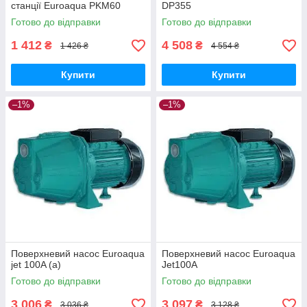
станції Euroaqua PKM60
DP355
Готово до відправки
Готово до відправки
1 412
4 508
₴
₴
1 426 ₴
4 554 ₴
Купити
Купити
–1%
–1%
Поверхневий насос Euroaqua
Поверхневий насос Euroaqua
jet 100A (a)
Jet100A
Готово до відправки
Готово до відправки
3 006
3 097
₴
₴
3 036 ₴
3 128 ₴