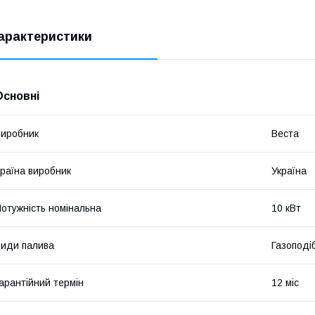
арактеристики
Основні
иробник
Веста
раїна виробник
Україна
отужність номінальна
10 кВт
иди палива
Газоподі
арантійний термін
12 міс