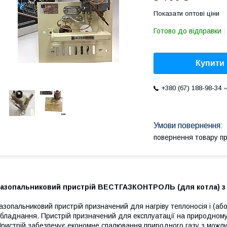
Показати оптові ціни
Готово до відправки
Купити
+380 (67) 188-98-34
повернення товару п
Газопальниковий пристрій ВЕСТГАЗКОНТРОЛЬ (для котла) з
азопальниковий пристрій призначений для нагріву теплоносія і (аб
бладнання. Пристрій призначений для експлуатації на природному
ристрій забезпечує економне спалювання природного газу з можл