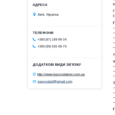
п
П
Київ, Україна
Г
—
—
—
+380 (67) 188-98-34
—
+380 (99) 565-09-70
—
з
а
—
—
http://www.gazvodakiev.com.ua
—
gazvoda2@gmail.com
З
—
—
—
—