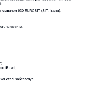
ї.
клапаном 630 EUROSIT (SIT, Італія).
ого елемента;
;
тній тязі;
чої сталі забезпечує: