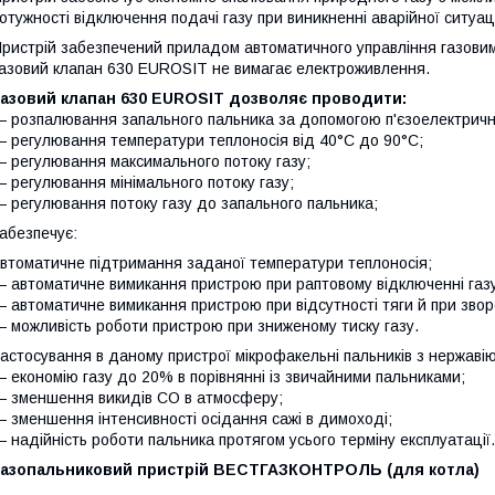
отужності відключення подачі газу при виникненні аварійної ситуаці
ристрій забезпечений приладом автоматичного управління газовим 
азовий клапан 630 EUROSIT не вимагає електроживлення.
Газовий клапан 630 EUROSIT дозволяє проводити:
 розпалювання запального пальника за допомогою п'єзоелектричн
 регулювання температури теплоносія від 40°С до 90°С;
 регулювання максимального потоку газу;
 регулювання мінімального потоку газу;
 регулювання потоку газу до запального пальника;
абезпечує:
втоматичне підтримання заданої температури теплоносія;
 автоматичне вимикання пристрою при раптовому відключенні газу
 автоматичне вимикання пристрою при відсутності тяги й при зворо
 можливість роботи пристрою при зниженому тиску газу.
астосування в даному пристрої мікрофакельні пальників з нержавію
 економію газу до 20% в порівнянні із звичайними пальниками;
 зменшення викидів СО в атмосферу;
 зменшення інтенсивності осідання сажі в димоході;
 надійність роботи пальника протягом усього терміну експлуатації.
Газопальниковий пристрій ВЕСТГАЗКОНТРОЛЬ (для котла)