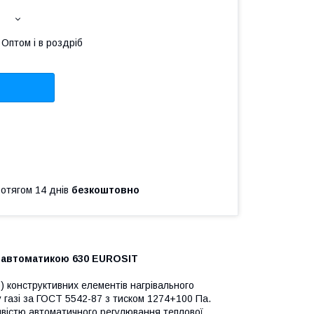
Оптом і в роздріб
ротягом 14 днів
безкоштовно
 автоматикою 630 EUROSIT
о) конструктивних елементів нагрівального
 газі за ГОСТ 5542-87 з тиском 1274+100 Па.
ивістю автоматичного регулювання теплової