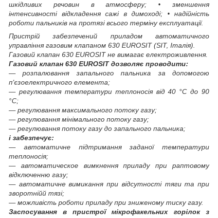
шкідливих речовин в атмосферу; • зменшення
інтенсивності відкладення сажі в димоході; • надійність
роботи пальників на протязі всього терміну експлуатації.
Пристрій забезпечений приладом автоматичного
управління газовим клапаном 630 EUROSIT (SIT, Італія).
Газовий клапан 630 EUROSIT не вимагає електроживлення.
Газовий клапан 630 EUROSIT дозволяє проводити:
― розпалювання запального пальника за допомогою
п'єзоелектричного елемента;
― регулювання температури теплоносія від 40 °С до 90
°С;
― регулювання максимального потоку газу;
― регулювання мінімального потоку газу;
― регулювання потоку газу до запального пальника;
і забезпечує:
― автоматичне підтримання заданої температури
теплоносія;
― автоматическое вимкнення приладу при раптовому
відключенню газу;
― автоматичне вимикання при відсутності тяги та при
зворотнійй тязі;
― можливість роботи приладу при зниженому тиску газу.
Заспосування в пристрої мікрофакельних горілок з