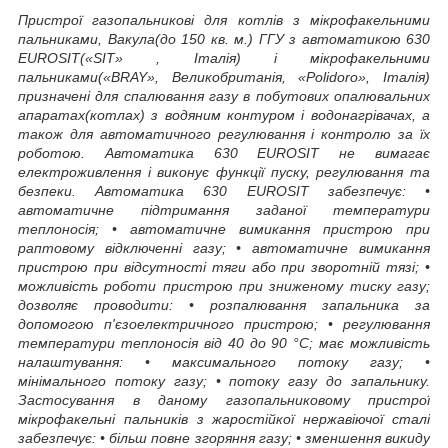
Пристрої газопальникові для котлів з мікрофакельними
пальниками, Вакула(до 150 кв. м.) ГГУ з автоматикою 630
EUROSIT(«SIT» , Італія) і мікрофакельними
пальниками(«BRAY», Великобританія, «Polidoro», Італія)
призначені для спалювання газу в побутових опалювальних
апаратах(котлах) з водяним контуром і водонагрівачах, а
також для автоматичного регулювання і контролю за їх
роботою. Автоматика 630 EUROSIT не вимагає
електроживлення і виконує функції пуску, регулювання та
безпеки. Автоматика 630 EUROSIT забезпечує: •
автоматичне підтримання заданої температури
теплоносія; • автоматичне вимикання пристрою при
раптовому відключенні газу; • автоматичне вимикання
пристрою при відсутності тяги або при зворотній тязі; •
можливість роботи пристрою при зниженому тиску газу;
дозволяє проводити: • розпалювання запальника за
допомогою п'єзоелектричного пристрою; • регулювання
температури теплоносія від 40 до 90 °С; має можливість
налаштування: • максимального потоку газу; •
мінімального потоку газу; • потоку газу до запальнику.
Застосування в даному газопальниковому пристрої
мікрофакельні пальників з жаростійкої нержавіючої сталі
забезпечує: • більш повне згоряння газу; • зменшення викиду