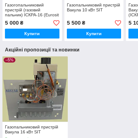
Газогопальниковий
Газопальниковий пристрій
Газо
пристрій (газовий
Вакула 10 кВт SIT
Ваку
пальник) ІСКРА-16 (Eurosit
(ІСК
630)
5 000
5 500
5 1
₴
₴
Купити
Купити
Акційні пропозиції та новинки
–5%
Газопальниковий пристрій
Вакула 16 кВт SIT