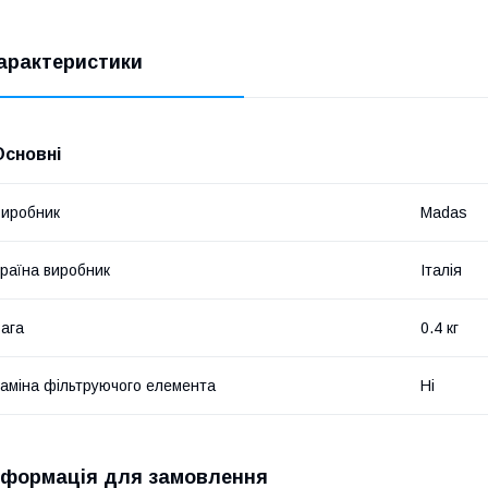
арактеристики
Основні
иробник
Madas
раїна виробник
Італія
ага
0.4 кг
аміна фільтруючого елемента
Ні
нформація для замовлення