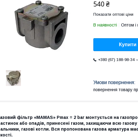
540 ₴
Показати оптові ціни
В наявності
Оптом і 
Купити
+380 (67) 188-98-34
повернення товару п
Газовий фільтр «MAMAS» Pmax = 2 bar монтується на газопр
астинок або опадів, принесені газом, захищаючи всю газову
альники, газові котли. Вся пропонована газова арматура має
кості.