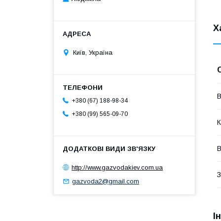
Х
Київ, Україна
В
+380 (67) 188-98-34
+380 (99) 565-09-70
К
В
http://www.gazvodakiev.com.ua
З
gazvoda2@gmail.com
І