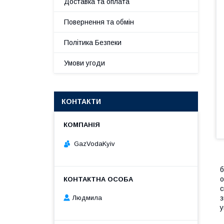
Доставка та оплата
Повернення та обмін
Політика Безпеки
Умови угоди
КОНТАКТИ
GazVodaKyiv
б
о
с
з
Людмила
у