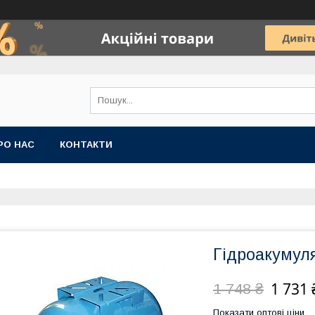
РО НАС
КОНТАКТИ
Гідроакумуля
1 731 
1 748 ₴
Показати оптові ціни