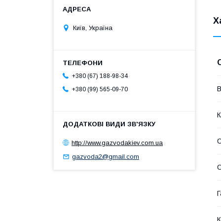
Х
Київ, Україна
+380 (67) 188-98-34
В
+380 (99) 565-09-70
К
О
http://www.gazvodakiev.com.ua
gazvoda2@gmail.com
С
Г
К