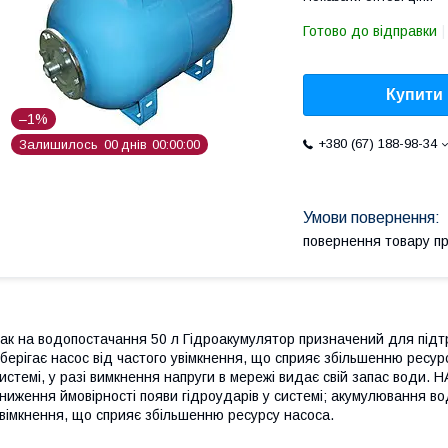
Готово до відправки
Купити
–1%
+380 (67) 188-98-34
Залишилось
0
0
днів
0
0
0
0
0
0
повернення товару п
ак на водопостачання 50 л Гідроакумулятор призначений для підтр
берігає насос від частого увімкнення, що сприяє збільшенню ресурс
истемі, у разі вимкнення напруги в мережі видає свій запас води
ниження ймовірності появи гідроударів у системі; акумулювання вод
вімкнення, що сприяє збільшенню ресурсу насоса.