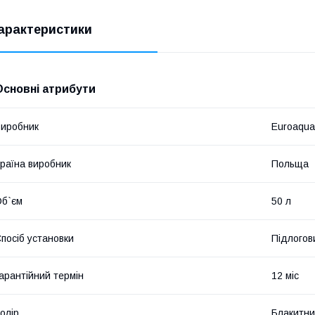
арактеристики
Основні атрибути
иробник
Euroaqua
раїна виробник
Польща
б`єм
50 л
посіб установки
Підлогов
арантійний термін
12 міс
олір
Блакитн