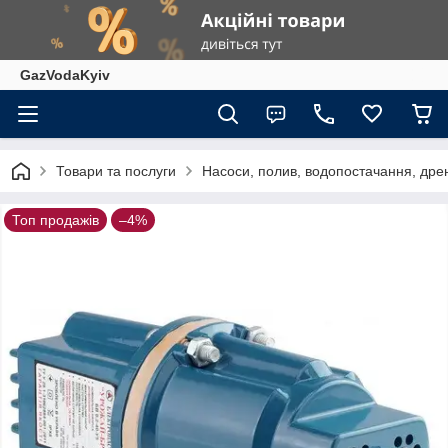
GazVodaKyiv
Товари та послуги
Насоси, полив, водопостачання, дрен
Топ продажів
–4%