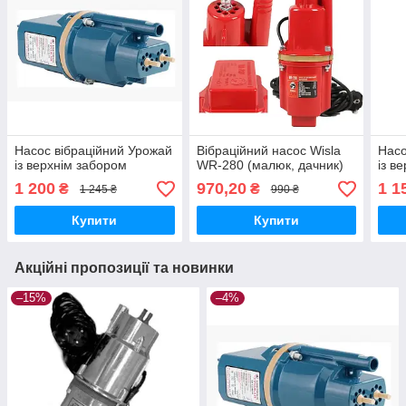
Насос вібраційний Урожай
Вібраційний насос Wisla
Насо
із верхнім забором
WR-280 (малюк, дачник)
із в
1 200
970,20
1 1
₴
₴
1 245 ₴
990 ₴
Купити
Купити
Акційні пропозиції та новинки
–15%
–4%