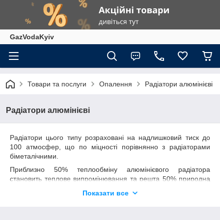
GazVodaKyiv
Товари та послуги
Опалення
Радіатори алюмінієві
Радіатори алюмінієві
Радіатори цього типу розраховані на надлишковий тиск до
100 атмосфер, що по міцності порівнянно з радіаторами
біметалічними.
Приблизно 50% теплообміну алюмінієвого радіатора
становить теплове випромінювання та решта 50% природна
конвекція.
Показати все
Теплопровідність алюмінієвого радіатора
, на відміну від